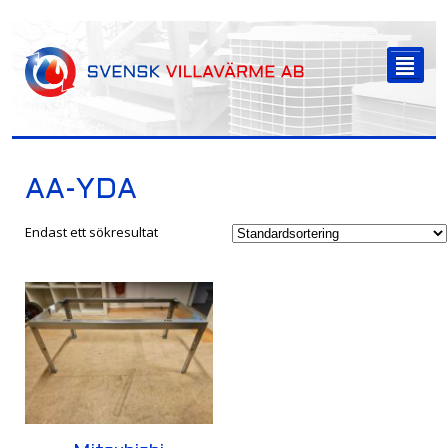
-->
²
AA-YDA
Endast ett sökresultat