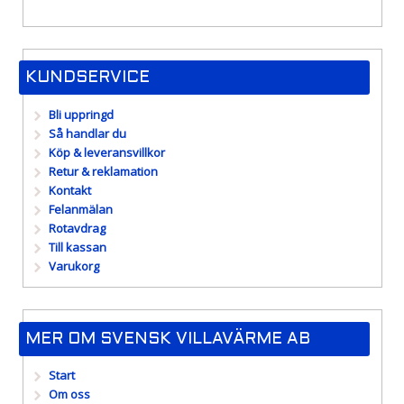
pris
pris
KUNDSERVICE
Bli uppringd
Så handlar du
Köp & leveransvillkor
Retur & reklamation
Kontakt
Felanmälan
Rotavdrag
Till kassan
Varukorg
MER OM SVENSK VILLAVÄRME AB
Start
Om oss