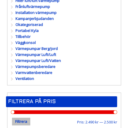
Filter luft/luft värmepump
Frånluftvärmepump
Installation värmepump
Kampanjerbjudanden
Okategoriserad
Portabel Kyla
Tillbehör
Väggkonsol
Värmepumpar Berg/jord
Värmepumpar Luft/Luft
Värmepumpar Luft/Vatten
Värmepumpsberedare
Varmvattenberedare
Ventilation
FILTRERA PÅ PRIS
Filtrera
Min
Max
Pris:
2.490 kr
—
2.500 kr