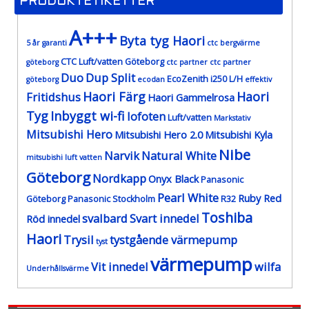
PRODUKTETIKETTER
A+++
Byta tyg Haori
5 år garanti
ctc bergvärme
CTC Luft/vatten Göteborg
göteborg
ctc partner
ctc partner
Duo
Dup Split
EcoZenith i250 L/H
göteborg
ecodan
effektiv
Haori Färg
Haori
Fritidshus
Haori Gammelrosa
Tyg
Inbyggt wi-fi
lofoten
Luft/vatten
Markstativ
Mitsubishi Hero
Mitsubishi Hero 2.0
Mitsubishi Kyla
Nibe
Narvik
Natural White
mitsubishi luft vatten
Göteborg
Nordkapp
Onyx Black
Panasonic
Pearl White
Ruby Red
Göteborg
Panasonic Stockholm
R32
Toshiba
svalbard
Svart innedel
Röd innedel
Haori
Trysil
tystgående värmepump
tyst
värmepump
Vit innedel
wilfa
Underhållsvärme