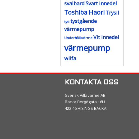
svalbard
Svart innedel
Toshiba Haori
Trysil
tystgående
tyst
värmepump
Vit innedel
Underhållsvärme
värmepump
wilfa
KONTAKTA OSS
Svensk Villavärme AB
Backa Bergögata 16U
422 46 HISINGS BACKA