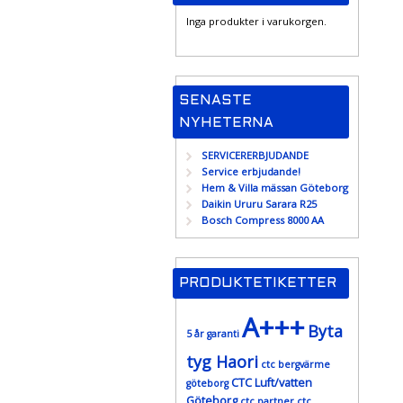
Inga produkter i varukorgen.
SENASTE
NYHETERNA
SERVICERERBJUDANDE
Service erbjudande!
Hem & Villa mässan Göteborg
Daikin Ururu Sarara R25
Bosch Compress 8000 AA
PRODUKTETIKETTER
A+++
Byta
5 år garanti
tyg Haori
ctc bergvärme
CTC Luft/vatten
göteborg
Göteborg
ctc partner
ctc