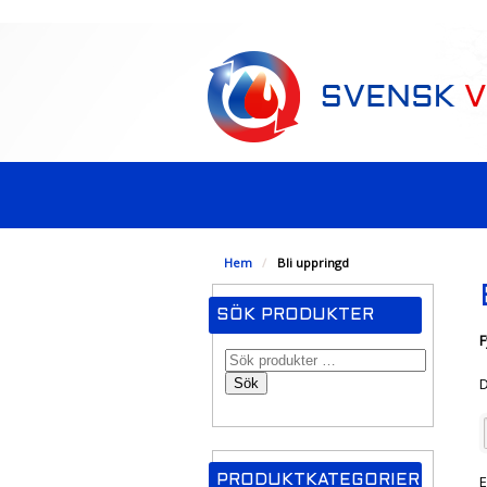
-->
Hem
/
Bli uppringd
SÖK PRODUKTER
F
D
Sök
E
PRODUKTKATEGORIER