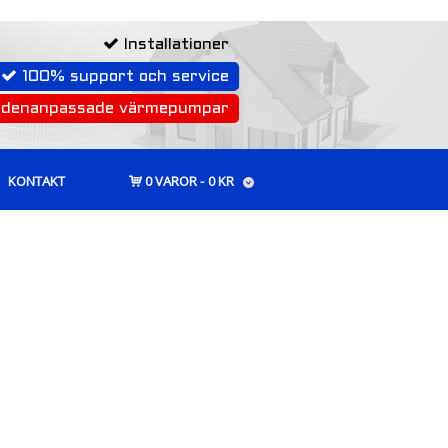
Installationer
100% support och service
rdenanpassade värmepumpar
KONTAKT
0 VAROR
0 KR