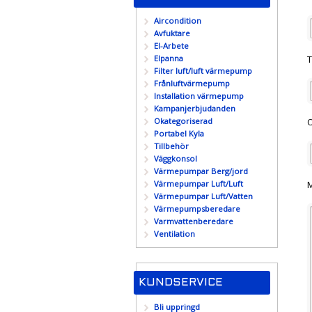
Aircondition
Avfuktare
El-Arbete
Elpanna
T
Filter luft/luft värmepump
Frånluftvärmepump
Installation värmepump
Kampanjerbjudanden
Okategoriserad
O
Portabel Kyla
Tillbehör
Väggkonsol
Värmepumpar Berg/jord
Värmepumpar Luft/Luft
Värmepumpar Luft/Vatten
Värmepumpsberedare
Varmvattenberedare
Ventilation
KUNDSERVICE
Bli uppringd