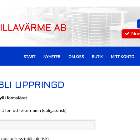
No
START
NYHETER
OM OSS
BUTIK
MITT KONTO
BLI UPPRINGD
yll i formuläret
itt för- och efternamn (obligatorisk)
-postadress (obligatorisk)