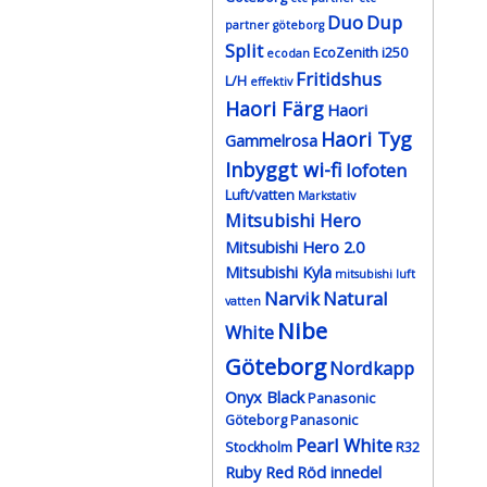
Duo
Dup
partner göteborg
Split
EcoZenith i250
ecodan
Fritidshus
L/H
effektiv
Haori Färg
Haori
Haori Tyg
Gammelrosa
Inbyggt wi-fi
lofoten
Luft/vatten
Markstativ
Mitsubishi Hero
Mitsubishi Hero 2.0
Mitsubishi Kyla
mitsubishi luft
Narvik
Natural
vatten
Nibe
White
Göteborg
Nordkapp
Onyx Black
Panasonic
Göteborg
Panasonic
Pearl White
Stockholm
R32
Ruby Red
Röd innedel