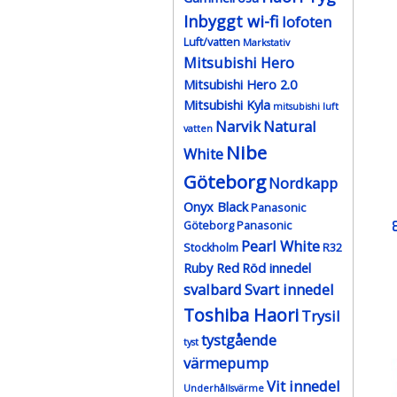
Inbyggt wi-fi
lofoten
Luft/vatten
Markstativ
Mitsubishi Hero
Mitsubishi Hero 2.0
Mitsubishi Kyla
mitsubishi luft
Narvik
Natural
vatten
Nibe
White
Göteborg
Nordkapp
Onyx Black
Panasonic
Göteborg
Panasonic
Pearl White
Stockholm
R32
Ruby Red
Röd innedel
svalbard
Svart innedel
Toshiba Haori
Trysil
tystgående
tyst
värmepump
Vit innedel
Underhållsvärme