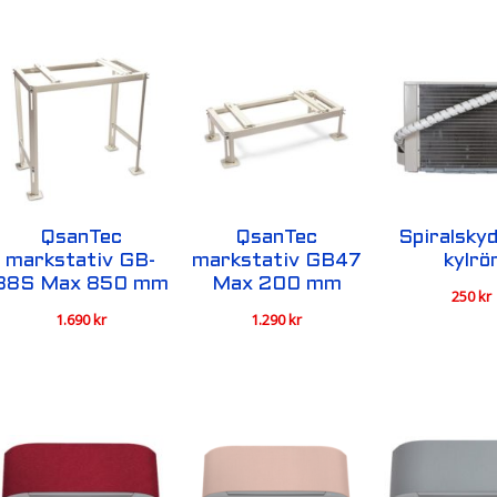
QsanTec
QsanTec
Spiralskyd
markstativ GB-
markstativ GB47
kylrö
88S Max 850 mm
Max 200 mm
250
kr
1.690
kr
1.290
kr