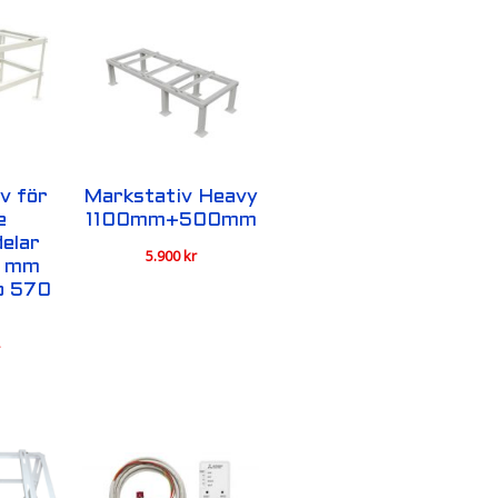
v för
Markstativ Heavy
e
1100mm+500mm
elar
5.900
kr
8 mm
up 570
r