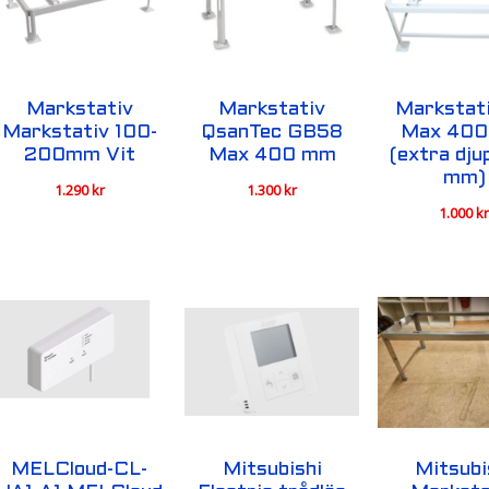
Markstativ
Markstativ
Markstat
Markstativ 100-
QsanTec GB58
Max 40
200mm Vit
Max 400 mm
(extra dj
mm)
1.290
kr
1.300
kr
1.000
k
MELCloud-CL-
Mitsubishi
Mitsubi