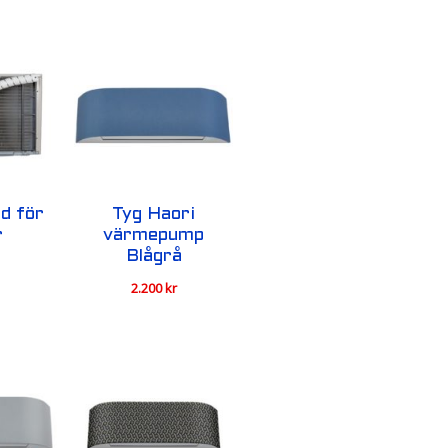
d för
Tyg Haori
r
värmepump
Blågrå
2.200
kr