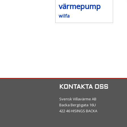
värmepump
wilfa
KONTAKTA OSS
Svensk Villavärme AB
Backa Bergögata 16U
422 46 HISINGS BACKA