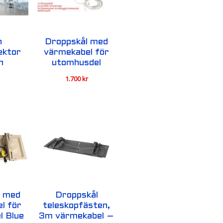
n
Droppskål med
ektor
värmekabel för
n
utomhusdel
1.700
kr
l med
Droppskål
l för
teleskopfästen,
l Blue
3m värmekabel –