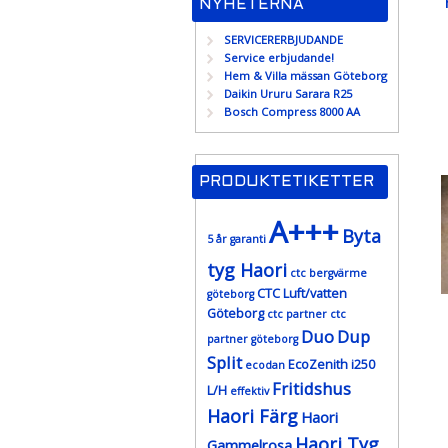
NYHETERNA
SERVICERERBJUDANDE
Service erbjudande!
Hem & Villa mässan Göteborg
Daikin Ururu Sarara R25
Bosch Compress 8000 AA
PRODUKTETIKETTER
A+++
Byta
5 år garanti
tyg Haori
ctc bergvärme
CTC Luft/vatten
göteborg
Göteborg
ctc partner
ctc
Duo
Dup
partner göteborg
Split
EcoZenith i250
ecodan
Fritidshus
L/H
effektiv
Haori Färg
Haori
Haori Tyg
Gammelrosa