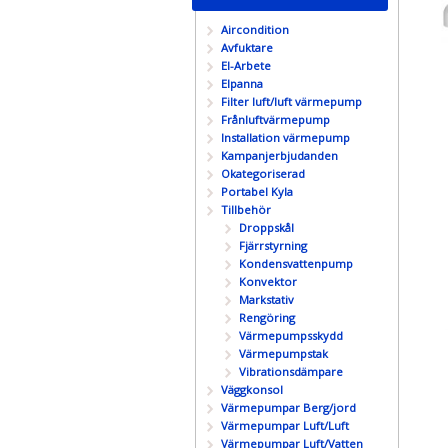
Aircondition
Avfuktare
El-Arbete
Elpanna
Filter luft/luft värmepump
Frånluftvärmepump
Installation värmepump
Kampanjerbjudanden
Okategoriserad
Portabel Kyla
Tillbehör
Droppskål
Fjärrstyrning
Kondensvattenpump
Konvektor
Markstativ
Rengöring
Värmepumpsskydd
Värmepumpstak
Vibrationsdämpare
Väggkonsol
Värmepumpar Berg/jord
Värmepumpar Luft/Luft
Värmepumpar Luft/Vatten