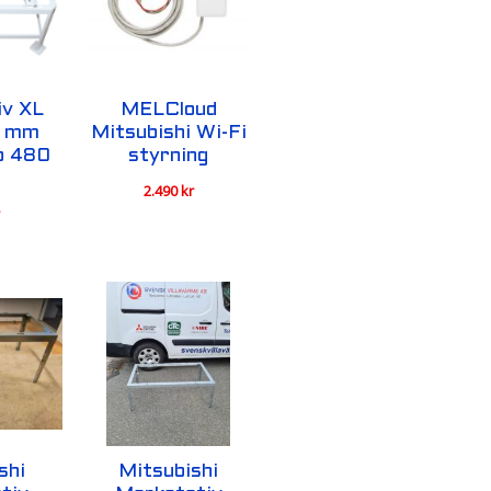
iv XL
MELCloud
0 mm
Mitsubishi Wi-Fi
up 480
styrning
2.490
kr
r
shi
Mitsubishi