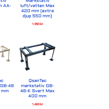
tiv
Markstativ
n AA-
luft/vatten Max
420 mm (extra
djup 550 mm)
r
1.990
kr
ec
QsanTec
 GB-48
markstativ GB-
0 mm
48-K Svart Max
400 mm
r
1.400
kr