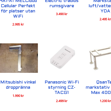
HA1-A1 MELCloud
Electric trådlös
Marksta
Cellular Perfekt
rumsgivare
luft/vatte
för platser utan
YDA
3.490
kr
WiFi
2.495
k
2.995
kr
Mitsubishi vinkel
Panasonic Wi-Fi
QsanT
droppränna
styrning CZ-
markstativ
TACG1
Max 40
1.990
kr
2.499
kr
1.200
k