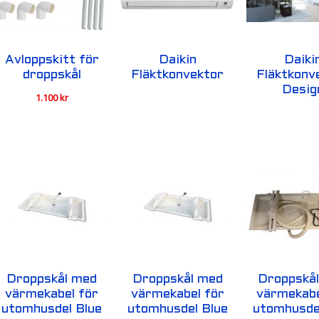
Avloppskitt för
Daikin
Daiki
droppskål
Fläktkonvektor
Fläktkonv
Desig
1.100
kr
Droppskål med
Droppskål med
Droppskå
värmekabel för
värmekabel för
värmekabe
utomhusdel Blue
utomhusdel Blue
utomhusde