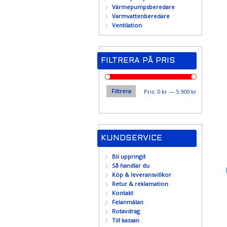
Värmepumpsberedare
Varmvattenberedare
Ventilation
FILTRERA PÅ PRIS
Filtrera
Min
Max
Pris:
0 kr
—
5.900 kr
pris
pris
KUNDSERVICE
Bli uppringd
Så handlar du
Köp & leveransvillkor
Retur & reklamation
Kontakt
Felanmälan
Rotavdrag
Till kassan