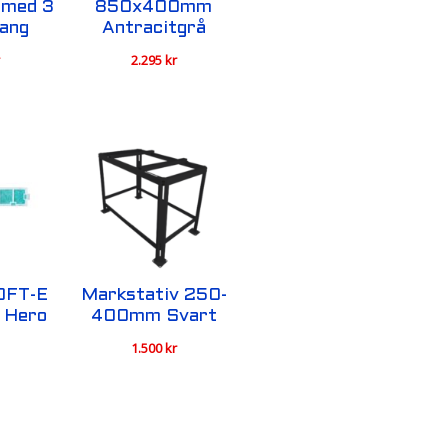
 med 3
850x400mm
lang
Antracitgrå
r
2.295
kr
0FT-E
Markstativ 250-
i Hero
400mm Svart
1.500
kr