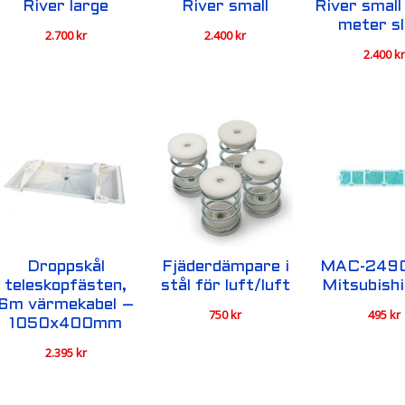
River large
River small
River small
meter s
2.700
kr
2.400
kr
2.400
k
Droppskål
Fjäderdämpare i
MAC-249
teleskopfästen,
stål för luft/luft
Mitsubish
6m värmekabel –
750
kr
495
kr
1050x400mm
2.395
kr