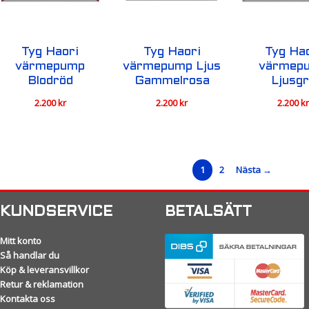
Tyg Haori
Tyg Haori
Tyg Ha
värmepump
värmepump Ljus
värmep
Blodröd
Gammelrosa
Ljusg
2.200
kr
2.200
kr
2.200
k
1
2
Nästa →
KUNDSERVICE
BETALSÄTT
Mitt konto
Så handlar du
Köp & leveransvillkor
Retur & reklamation
Kontakta oss