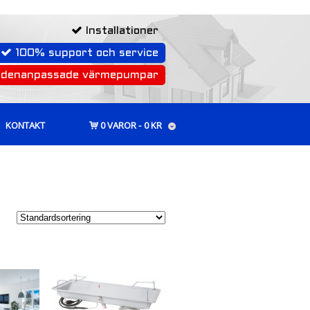
Installationer
100% support och service
rdenanpassade värmepumpar
KONTAKT
0 VAROR
0 KR