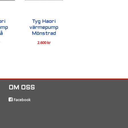
ori
Tyg Haori
ump
värmepump
rå
Mönstrad
r
2.600
kr
OM OSS
Facebook