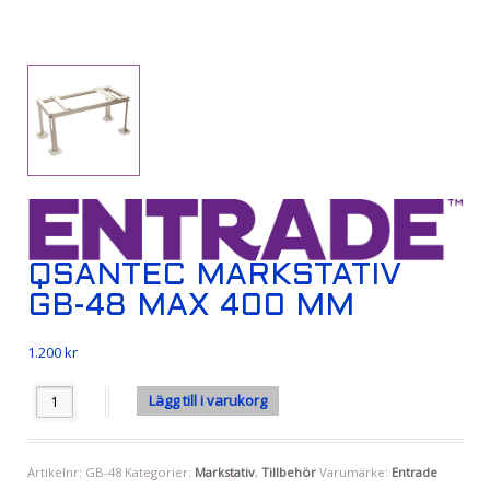
QSANTEC MARKSTATIV
GB-48 MAX 400 MM
1.200
kr
Antal
Lägg till i varukorg
Artikelnr:
GB-48
Kategorier:
Markstativ
,
Tillbehör
Varumärke:
Entrade