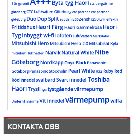
A+++
Byta tyg Haori
5 år garanti
ctc bergvärme
CTC Luft/vatten Göteborg
göteborg
ctc partner
ctc partner
Duo
Dup Split
EcoZenith i250 L/H
göteborg
ecodan
effektiv
Haori Färg
Haori
Fritidshus
Haori Gammelrosa
Tyg
Inbyggt wi-fi
lofoten
Luft/vatten
Markstativ
Mitsubishi Hero
Mitsubishi Hero 2.0
Mitsubishi Kyla
Nibe
Narvik
Natural White
mitsubishi luft vatten
Göteborg
Nordkapp
Onyx Black
Panasonic
Pearl White
Ruby Red
Göteborg
Panasonic Stockholm
R32
Toshiba
svalbard
Svart innedel
Röd innedel
Haori
Trysil
tystgående värmepump
tyst
värmepump
Vit innedel
wilfa
Underhållsvärme
KONTAKTA OSS