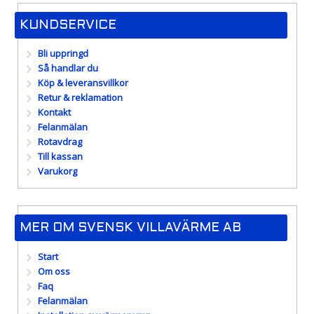
KUNDSERVICE
Bli uppringd
Så handlar du
Köp & leveransvillkor
Retur & reklamation
Kontakt
Felanmälan
Rotavdrag
Till kassan
Varukorg
MER OM SVENSK VILLAVÄRME AB
Start
Om oss
Faq
Felanmälan