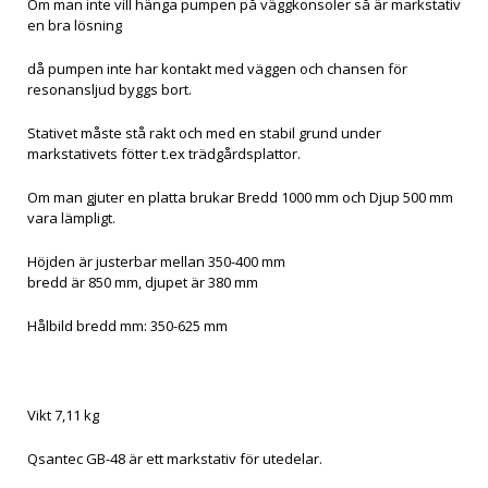
Om man inte vill hänga pumpen på väggkonsoler så är markstativ
en bra lösning
då pumpen inte har kontakt med väggen och chansen för
resonansljud byggs bort.
Stativet måste stå rakt och med en stabil grund under
markstativets fötter t.ex trädgårdsplattor.
Om man gjuter en platta brukar Bredd 1000 mm och Djup 500 mm
vara lämpligt.
Höjden är justerbar mellan 350-400 mm
bredd är 850 mm, djupet är 380 mm
Hålbild bredd mm: 350-625 mm
Hålbild djup mm: 185-350 mm
Maxbelastning 150 kg
Vikt 7,11 kg
Qsantec GB-48 är ett markstativ för utedelar.