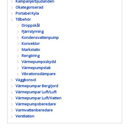
Kampanjerbjudanden
Okategoriserad
Portabel Kyla
Tillbehör
Droppskål
Fjärrstyrning
Kondensvattenpump
Konvektor
Markstativ
Rengöring
Värmepumpsskydd
Värmepumpstak
Vibrationsdämpare
Väggkonsol
Värmepumpar Berg/jord
Värmepumpar Luft/Luft
Värmepumpar Luft/Vatten
Värmepumpsberedare
Varmvattenberedare
Ventilation