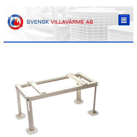
-->
²