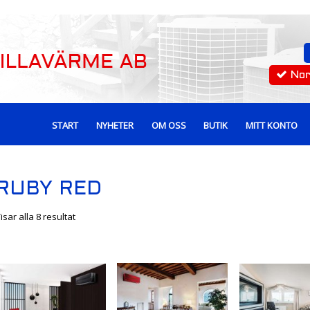
No
START
NYHETER
OM OSS
BUTIK
MITT KONTO
RUBY RED
isar alla 8 resultat