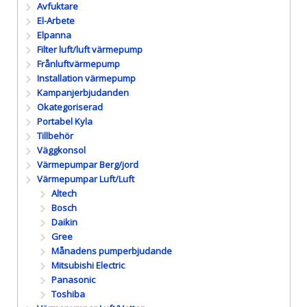
Avfuktare
El-Arbete
Elpanna
Filter luft/luft värmepump
Frånluftvärmepump
Installation värmepump
Kampanjerbjudanden
Okategoriserad
Portabel Kyla
Tillbehör
Väggkonsol
Värmepumpar Berg/jord
Värmepumpar Luft/Luft
Altech
Bosch
Daikin
Gree
Månadens pumperbjudande
Mitsubishi Electric
Panasonic
Toshiba