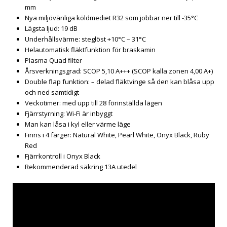
mm
Nya miljövänliga köldmediet R32 som jobbar ner till -35°C
Lägsta ljud: 19 dB
Underhållsvärme: steglöst +10°C – 31°C
Helautomatisk fläktfunktion för braskamin
Plasma Quad filter
Årsverkningsgrad: SCOP 5,10 A+++ (SCOP kalla zonen 4,00 A+)
Double flap funktion: – delad fläktvinge så den kan blåsa upp
och ned samtidigt
Veckotimer: med upp till 28 förinställda lägen
Fjärrstyrning: Wi-Fi är inbyggt
Man kan låsa i kyl eller värme läge
Finns i 4 färger: Natural White, Pearl White, Onyx Black, Ruby
Red
Fjärrkontroll i Onyx Black
Rekommenderad säkring 13A utedel