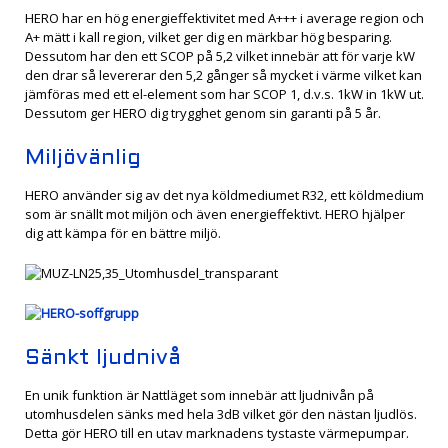
HERO har en hög energieffektivitet med A+++ i average region och
A+ mätt i kall region, vilket ger dig en märkbar hög besparing.
Dessutom har den ett SCOP på 5,2 vilket innebär att för varje kW
den drar så levererar den 5,2 gånger så mycket i värme vilket kan
jämföras med ett el-element som har SCOP 1, d.v.s. 1kW in 1kW ut.
Dessutom ger HERO dig trygghet genom sin garanti på 5 år.
Miljövänlig
HERO använder sig av det nya köldmediumet R32, ett köldmedium
som är snällt mot miljön och även energieffektivt. HERO hjälper
dig att kämpa för en bättre miljö.
Sänkt ljudnivå
En unik funktion är Nattläget som innebär att ljudnivån på
utomhusdelen sänks med hela 3dB vilket gör den nästan ljudlös.
Detta gör HERO till en utav marknadens tystaste värmepumpar.