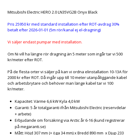
Mitsubishi Electric HERO 2.0 LN35VG2B Onyx Black
Pris 25950 kr med standard installation efter ROT-avdrag 30%
betalt efter 2026-01-01 (5m rör/kanal ej el-dragning)
Vi säljer endast pumpar med installation.
Om Ni vill ha längre rör dragning än 5 meter som ingår tar vi 500
kr/meter efter ROT.
På de flesta orter vi säljer på kan vi ordna elinstallation 10-13A för
2000 kr efter ROT. Då ingår upp till 10 meter utanpåliggande kabel
och arbetsbrytare och behöver man länge kabel tar vi 100
kr/meter.
Kapacitet: Värme 6,6 kW Kyla 4,0 kW
Garanti: 5 år totalgaranti ifrån Mitsubishi Electric (reservdelar
+ arbete)
Erbjudande om försäkring via Arctic år 6-16 (kund registrerar
på megaranti.se)
Mått: Höjd 307 mm (+ öga 34 mm) x Bredd 890 mm x Djup 233