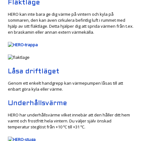
Fläktläge
HERO kan inte bara ge dig värme på vintern och kyla på
sommaren, den kan även cirkulera befintlig luft i rummet med
hjälp av sitt fläktläge. Detta hjälper dig att sprida värmen från t.ex.
en braskamin eller annan extern värmekälla.
Låsa driftläget
Genom ett enkelt handgrepp kan värmepumpen låsas till att
enbart göra kyla eller värme.
Underhållsvärme
HERO har underhållsvärme vilket innebär att den håller ditt hem
varmt och frostfritt hela vintern. Du väljer själv önskad
temperatur steglöst från +10 ºC till +31 ºC.