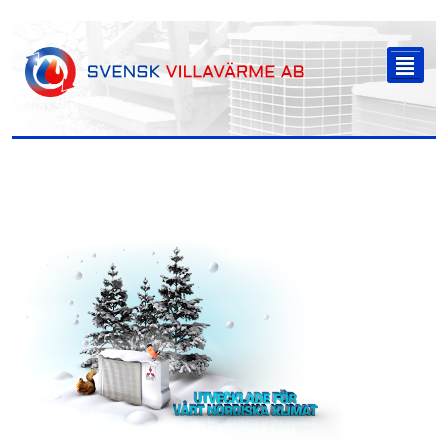
-->
²