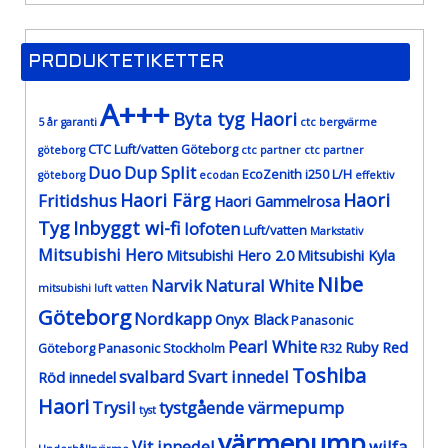
PRODUKTETIKETTER
A+++
Byta tyg Haori
5 år garanti
ctc bergvärme
CTC Luft/vatten Göteborg
göteborg
ctc partner
ctc partner
Duo
Dup Split
EcoZenith i250 L/H
göteborg
ecodan
effektiv
Haori Färg
Haori
Fritidshus
Haori Gammelrosa
Tyg
Inbyggt wi-fi
lofoten
Luft/vatten
Markstativ
Mitsubishi Hero
Mitsubishi Hero 2.0
Mitsubishi Kyla
Nibe
Narvik
Natural White
mitsubishi luft vatten
Göteborg
Nordkapp
Onyx Black
Panasonic
Pearl White
Ruby Red
Göteborg
Panasonic Stockholm
R32
Toshiba
svalbard
Svart innedel
Röd innedel
Haori
Trysil
tystgående värmepump
tyst
värmepump
Vit innedel
wilfa