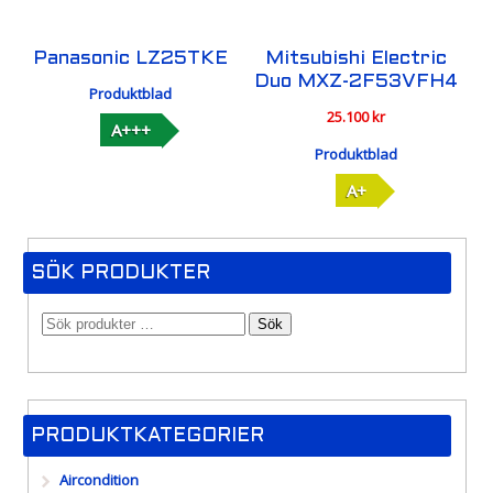
Panasonic LZ25TKE
Mitsubishi Electric
Duo MXZ-2F53VFH4
Produktblad
25.100
kr
A+++
Produktblad
A+
SÖK PRODUKTER
Sök
PRODUKTKATEGORIER
Aircondition