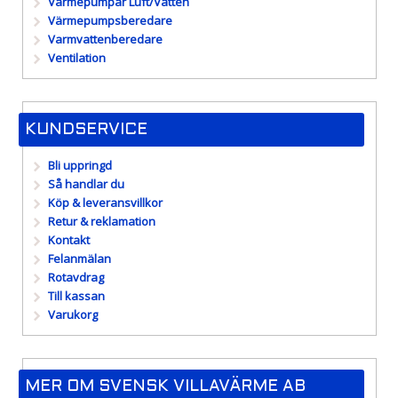
Värmepumpar Luft/Vatten
Värmepumpsberedare
Varmvattenberedare
Ventilation
KUNDSERVICE
Bli uppringd
Så handlar du
Köp & leveransvillkor
Retur & reklamation
Kontakt
Felanmälan
Rotavdrag
Till kassan
Varukorg
MER OM SVENSK VILLAVÄRME AB