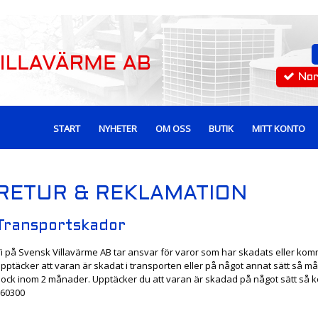
No
START
NYHETER
OM OSS
BUTIK
MITT KONTO
RETUR & REKLAMATION
Transportskador
i på Svensk Villavärme AB tar ansvar för varor som har skadats eller kom
pptäcker att varan är skadat i transporten eller på något annat sätt så må
ock inom 2 månader. Upptäcker du att varan är skadad på något sätt så k
560300