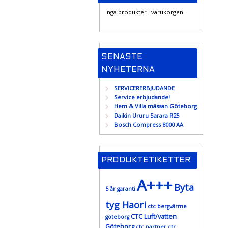
Inga produkter i varukorgen.
SENASTE
NYHETERNA
SERVICERERBJUDANDE
Service erbjudande!
Hem & Villa mässan Göteborg
Daikin Ururu Sarara R25
Bosch Compress 8000 AA
PRODUKTETIKETTER
A+++
Byta
5 år garanti
tyg Haori
ctc bergvärme
CTC Luft/vatten
göteborg
Göteborg
ctc partner
ctc