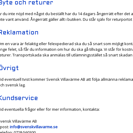
Byte och returer
r du inte nöjd med något du beställt har du 14 dagars ångerrätt efter det at
nte varit använd. Ångerrätt gäller allt i butiken. Du står själv för returporto
Reklamation
m en vara är felaktig eller felexpedierad ska du så snart som möjligt kon
nge felet, så får du information om hur du ska gå tillväga. Vi står för kos
eturer. Transportskada ska anmälas till utlämningsstället så snart skadan
Övrigt
id eventuell tvist kommer Svensk Villavärme AB att följa allmänna rek
ch svensk lag.
Kundservice
id eventuella frågor eller för mer information, kontakta:
vensk Villavärme AB
post:
info@svenskvillavarme.se
elefon: 0728-560300