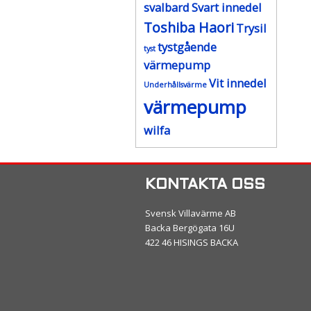
svalbard
Svart innedel
Toshiba Haori
Trysil
tystgående
tyst
värmepump
Vit innedel
Underhållsvärme
värmepump
wilfa
KONTAKTA OSS
Svensk Villavärme AB
Backa Bergögata 16U
422 46 HISINGS BACKA