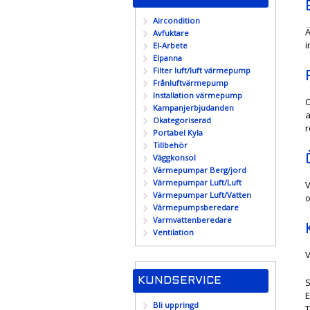
Aircondition
Ä
Avfuktare
i
El-Arbete
Elpanna
Filter luft/luft värmepump
Frånluftvärmepump
Installation värmepump
O
Kampanjerbjudanden
a
Okategoriserad
r
Portabel Kyla
Tillbehör
Väggkonsol
Värmepumpar Berg/jord
Värmepumpar Luft/Luft
V
Värmepumpar Luft/Vatten
o
Värmepumpsberedare
Varmvattenberedare
Ventilation
V
KUNDSERVICE
S
E
Bli uppringd
T