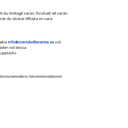
t du mottagit varan, förutsatt att varan
t när du skickar tillbaka en vara.
takta
info@svenskvillavarme.se
och
tnaden vid dessa
 upptäcks.
lamationsnämndens rekommendationer