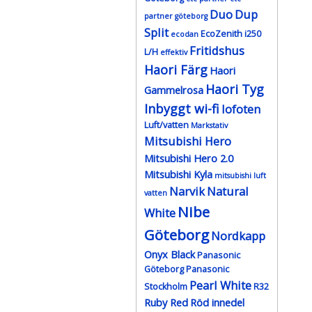
Duo
Dup
partner göteborg
Split
EcoZenith i250
ecodan
Fritidshus
L/H
effektiv
Haori Färg
Haori
Haori Tyg
Gammelrosa
Inbyggt wi-fi
lofoten
Luft/vatten
Markstativ
Mitsubishi Hero
Mitsubishi Hero 2.0
Mitsubishi Kyla
mitsubishi luft
Narvik
Natural
vatten
Nibe
White
Göteborg
Nordkapp
Onyx Black
Panasonic
Göteborg
Panasonic
Pearl White
Stockholm
R32
Ruby Red
Röd innedel