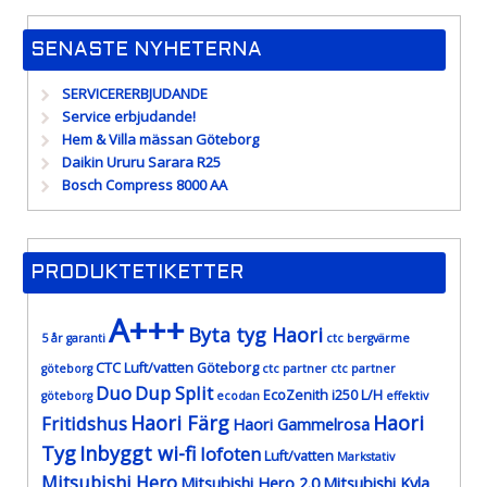
SENASTE NYHETERNA
SERVICERERBJUDANDE
Service erbjudande!
Hem & Villa mässan Göteborg
Daikin Ururu Sarara R25
Bosch Compress 8000 AA
PRODUKTETIKETTER
A+++
Byta tyg Haori
5 år garanti
ctc bergvärme
CTC Luft/vatten Göteborg
göteborg
ctc partner
ctc partner
Duo
Dup Split
EcoZenith i250 L/H
göteborg
ecodan
effektiv
Haori Färg
Haori
Fritidshus
Haori Gammelrosa
Tyg
Inbyggt wi-fi
lofoten
Luft/vatten
Markstativ
Mitsubishi Hero
Mitsubishi Hero 2.0
Mitsubishi Kyla