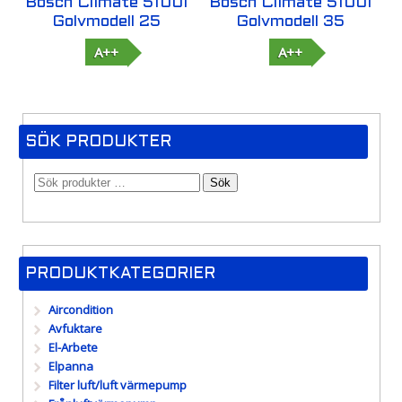
Bosch Climate 5100i
Bosch Climate 5100i
Golvmodell 25
Golvmodell 35
A++
A++
SÖK PRODUKTER
Sök
PRODUKTKATEGORIER
Aircondition
Avfuktare
El-Arbete
Elpanna
Filter luft/luft värmepump