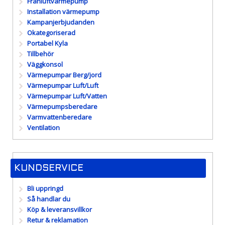
Frånluftvärmepump
Installation värmepump
Kampanjerbjudanden
Okategoriserad
Portabel Kyla
Tillbehör
Väggkonsol
Värmepumpar Berg/jord
Värmepumpar Luft/Luft
Värmepumpar Luft/Vatten
Värmepumpsberedare
Varmvattenberedare
Ventilation
KUNDSERVICE
Bli uppringd
Så handlar du
Köp & leveransvillkor
Retur & reklamation