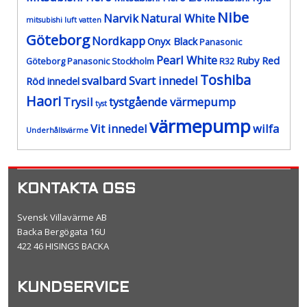
Nibe
Narvik
Natural White
mitsubishi luft vatten
Göteborg
Nordkapp
Onyx Black
Panasonic
Pearl White
Ruby Red
Göteborg
Panasonic Stockholm
R32
Toshiba
svalbard
Svart innedel
Röd innedel
Haori
Trysil
tystgående värmepump
tyst
värmepump
Vit innedel
wilfa
Underhållsvärme
KONTAKTA OSS
Svensk Villavärme AB
Backa Bergögata 16U
422 46 HISINGS BACKA
KUNDSERVICE