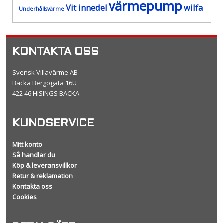
värmepump
Vit innedel
wilfa
Underhållsvärme
KONTAKTA OSS
Svensk Villavärme AB
Backa Bergögata 16U
422 46 HISINGS BACKA
KUNDSERVICE
Mitt konto
Så handlar du
Köp & leveransvillkor
Retur & reklamation
Kontakta oss
Cookies