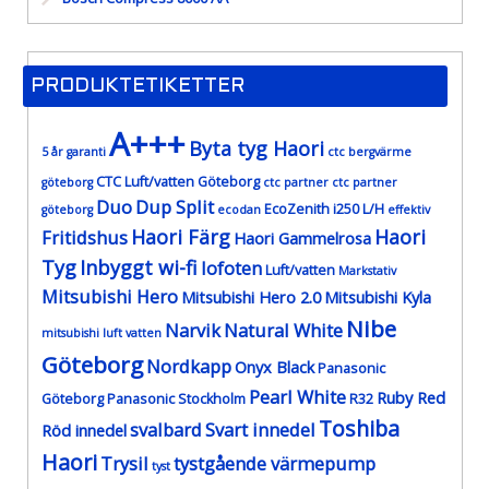
PRODUKTETIKETTER
A+++
Byta tyg Haori
5 år garanti
ctc bergvärme
CTC Luft/vatten Göteborg
göteborg
ctc partner
ctc partner
Duo
Dup Split
EcoZenith i250 L/H
göteborg
ecodan
effektiv
Haori Färg
Haori
Fritidshus
Haori Gammelrosa
Tyg
Inbyggt wi-fi
lofoten
Luft/vatten
Markstativ
Mitsubishi Hero
Mitsubishi Hero 2.0
Mitsubishi Kyla
Nibe
Narvik
Natural White
mitsubishi luft vatten
Göteborg
Nordkapp
Onyx Black
Panasonic
Pearl White
Ruby Red
Göteborg
Panasonic Stockholm
R32
Toshiba
svalbard
Svart innedel
Röd innedel
Haori
Trysil
tystgående värmepump
tyst