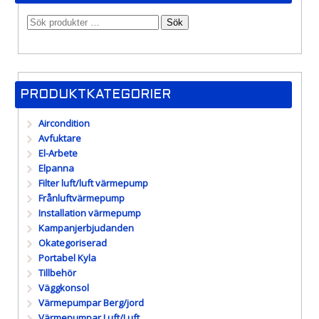
Sök
PRODUKTKATEGORIER
Aircondition
Avfuktare
El-Arbete
Elpanna
Filter luft/luft värmepump
Frånluftvärmepump
Installation värmepump
Kampanjerbjudanden
Okategoriserad
Portabel Kyla
Tillbehör
Väggkonsol
Värmepumpar Berg/jord
Värmepumpar Luft/Luft