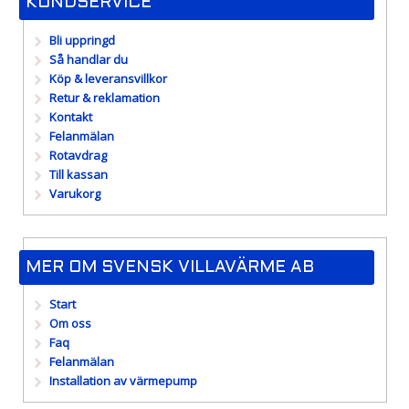
KUNDSERVICE
Bli uppringd
Så handlar du
Köp & leveransvillkor
Retur & reklamation
Kontakt
Felanmälan
Rotavdrag
Till kassan
Varukorg
MER OM SVENSK VILLAVÄRME AB
Start
Om oss
Faq
Felanmälan
Installation av värmepump