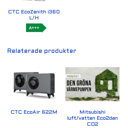
CTC EcoZenith i360
L/H
A+++
Relaterade produkter
CTC EcoAir 622M
Mitsubishi
luft/vatten Eco2dan
CO2