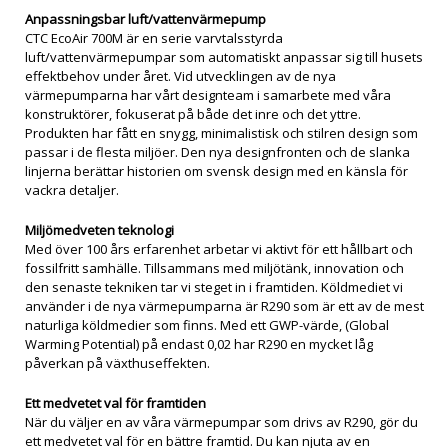
Anpassningsbar luft/vattenvärmepump
CTC EcoAir 700M är en serie varvtalsstyrda
luft/vattenvärmepumpar som automatiskt anpassar sig till husets
effektbehov under året. Vid utvecklingen av de nya
värmepumparna har vårt designteam i samarbete med våra
konstruktörer, fokuserat på både det inre och det yttre.
Produkten har fått en snygg, minimalistisk och stilren design som
passar i de flesta miljöer. Den nya designfronten och de slanka
linjerna berättar historien om svensk design med en känsla för
vackra detaljer.
Miljömedveten teknologi
Med över 100 års erfarenhet arbetar vi aktivt för ett hållbart och
fossilfritt samhälle. Tillsammans med miljötänk, innovation och
den senaste tekniken tar vi steget in i framtiden. Köldmediet vi
använder i de nya värmepumparna är R290 som är ett av de mest
naturliga köldmedier som finns. Med ett GWP-värde, (Global
Warming Potential) på endast 0,02 har R290 en mycket låg
påverkan på växthuseffekten.
Ett medvetet val för framtiden
När du väljer en av våra värmepumpar som drivs av R290, gör du
ett medvetet val för en bättre framtid. Du kan njuta av en