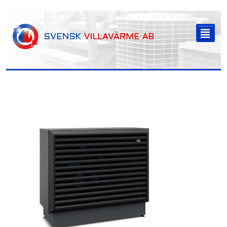
-->
²