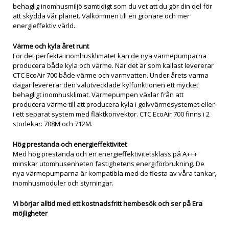
behaglig inomhusmiljö samtidigt som du vet att du gör din del för
att skydda vår planet. Välkommen till en grönare och mer
energieffektiv värld.
Värme och kyla året runt
För det perfekta inomhusklimatet kan de nya värmepumparna
producera både kyla och värme. När det är som kallast levererar
CTC EcoAir 700 både värme och varmvatten. Under årets varma
dagar levererar den välutvecklade kylfunktionen ett mycket
behagligt inomhusklimat. Värmepumpen växlar från att
producera värme till att producera kyla i golvvärmesystemet eller
i ett separat system med fläktkonvektor. CTC EcoAir 700 finns i 2
storlekar: 708M och 712M.
Hög prestanda och energieffektivitet
Med hög prestanda och en energieffektivitetsklass på A+++
minskar utomhusenheten fastighetens energiförbrukning. De
nya värmepumparna är kompatibla med de flesta av våra tankar,
inomhusmoduler och styrningar.
Vi börjar alltid med ett kostnadsfritt hembesök och ser på Era
möjligheter