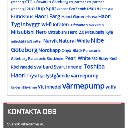
CTC Luft/vatten Göteborg
göteborg
ctc partner
ctc partner
Duo
Dup Split
EcoZenith i250 L/H
göteborg
ecodan
effektiv
Haori Färg
Haori
Fritidshus
Haori Gammelrosa
Tyg
Inbyggt wi-fi
lofoten
Luft/vatten
Markstativ
Mitsubishi Hero
Mitsubishi Hero 2.0
Mitsubishi Kyla
Nibe
Narvik
Natural White
mitsubishi luft vatten
Göteborg
Nordkapp
Onyx Black
Panasonic
Pearl White
Ruby Red
Göteborg
Panasonic Stockholm
R32
Toshiba
svalbard
Svart innedel
Röd innedel
Haori
Trysil
tystgående värmepump
tyst
värmepump
Vit innedel
wilfa
Underhållsvärme
KONTAKTA OSS
Svensk Villavärme AB