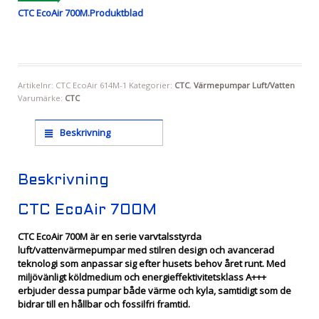
CTC EcoAir 700M.Produktblad
Artikelnr:
CTC EcoAir 614M-1
Kategorier:
CTC
,
Värmepumpar Luft/Vatten
Varumärke:
CTC
Beskrivning
Beskrivning
CTC EcoAir 700M
CTC EcoAir 700M är en serie varvtalsstyrda
luft/vattenvärmepumpar med stilren design och avancerad
teknologi som anpassar sig efter husets behov året runt. Med
miljövänligt köldmedium och energieffektivitetsklass A+++
erbjuder dessa pumpar både värme och kyla, samtidigt som de
bidrar till en hållbar och fossilfri framtid.