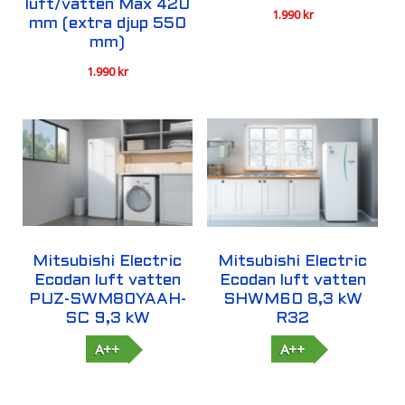
luft/vatten Max 420
1.990
kr
mm (extra djup 550
mm)
1.990
kr
Mitsubishi Electric
Mitsubishi Electric
Ecodan luft vatten
Ecodan luft vatten
PUZ-SWM80YAAH-
SHWM60 8,3 kW
SC 9,3 kW
R32
A++
A++