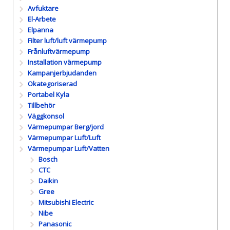
Avfuktare
El-Arbete
Elpanna
Filter luft/luft värmepump
Frånluftvärmepump
Installation värmepump
Kampanjerbjudanden
Okategoriserad
Portabel Kyla
Tillbehör
Väggkonsol
Värmepumpar Berg/jord
Värmepumpar Luft/Luft
Värmepumpar Luft/Vatten
Bosch
CTC
Daikin
Gree
Mitsubishi Electric
Nibe
Panasonic