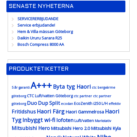
SENASTE NYHETERNA
SERVICERERBJUDANDE
Service erbjudande!
Hem & Villa mässan Göteborg
Daikin Ururu Sarara R25
Bosch Compress 8000 AA
PRODUKTETIKETTER
A+++
Byta tyg Haori
5 år garanti
ctc bergvärme
CTC Luft/vatten Göteborg
göteborg
ctc partner
ctc partner
Duo
Dup Split
EcoZenith i250 L/H
göteborg
ecodan
effektiv
Haori Färg
Haori
Fritidshus
Haori Gammelrosa
Tyg
Inbyggt wi-fi
lofoten
Luft/vatten
Markstativ
Mitsubishi Hero
Mitsubishi Hero 2.0
Mitsubishi Kyla