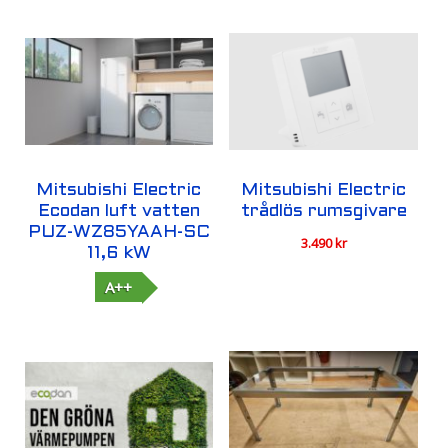
Mitsubishi Electric
Mitsubishi Electric
Ecodan luft vatten
trådlös rumsgivare
PUZ-WZ85YAAH-SC
3.490
kr
11,6 kW
A++