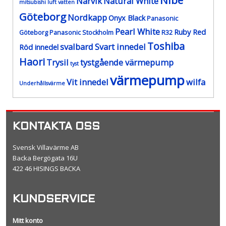
Nibe
Narvik
Natural White
mitsubishi luft vatten
Göteborg
Nordkapp
Onyx Black
Panasonic
Pearl White
Ruby Red
Göteborg
Panasonic Stockholm
R32
Toshiba
svalbard
Svart innedel
Röd innedel
Haori
Trysil
tystgående värmepump
tyst
värmepump
Vit innedel
wilfa
Underhållsvärme
KONTAKTA OSS
Svensk Villavärme AB
Backa Bergögata 16U
422 46 HISINGS BACKA
KUNDSERVICE
Mitt konto