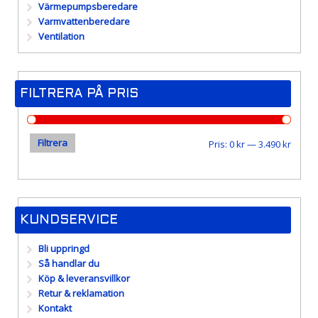
Värmepumpsberedare
Varmvattenberedare
Ventilation
FILTRERA PÅ PRIS
Filtrera
Min
Max
Pris:
0 kr
—
3.490 kr
pris
pris
KUNDSERVICE
Bli uppringd
Så handlar du
Köp & leveransvillkor
Retur & reklamation
Kontakt