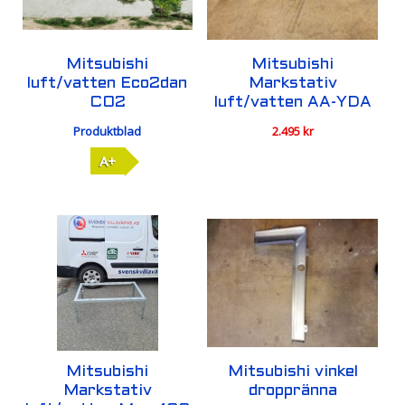
Mitsubishi
Mitsubishi
luft/vatten Eco2dan
Markstativ
CO2
luft/vatten AA-YDA
Produktblad
2.495
kr
A+
Mitsubishi
Mitsubishi vinkel
Markstativ
droppränna