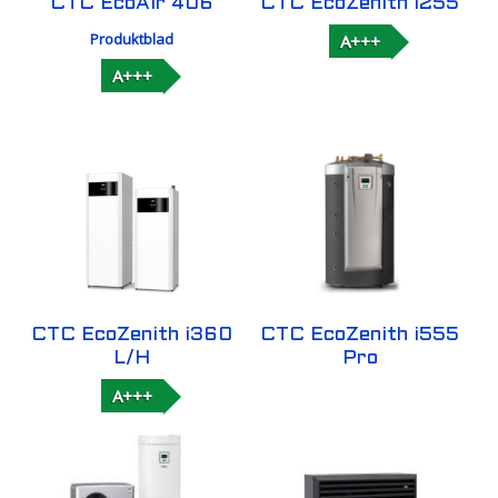
CTC EcoAir 406
CTC EcoZenith i255
Produktblad
A+++
A+++
CTC EcoZenith i360
CTC EcoZenith i555
L/H
Pro
A+++