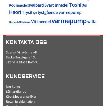
Toshiba
svalbard
Svart innedel
Röd innedel
Haori
Trysil
tystgående värmepump
tyst
värmepump
Vit innedel
wilfa
Underhållsvärme
KONTAKTA OSS
Svensk Villavärme AB
Backa Bergögata 16U
422 46 HISINGS BACKA
KUNDSERVICE
Mitt konto
Så handlar du
Köp & leveransvillkor
Retur & reklamation