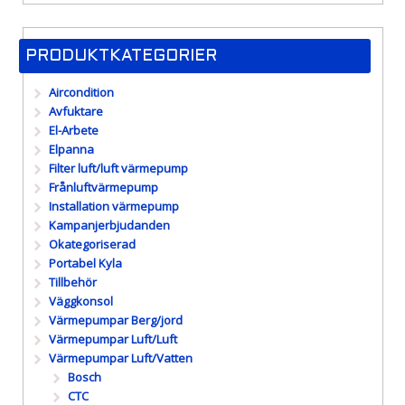
PRODUKTKATEGORIER
Aircondition
Avfuktare
El-Arbete
Elpanna
Filter luft/luft värmepump
Frånluftvärmepump
Installation värmepump
Kampanjerbjudanden
Okategoriserad
Portabel Kyla
Tillbehör
Väggkonsol
Värmepumpar Berg/jord
Värmepumpar Luft/Luft
Värmepumpar Luft/Vatten
Bosch
CTC