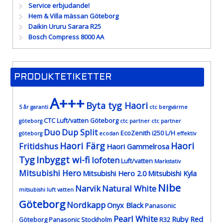
Service erbjudande!
Hem & Villa mässan Göteborg
Daikin Ururu Sarara R25
Bosch Compress 8000 AA
PRODUKTETIKETTER
A+++
Byta tyg Haori
5 år garanti
ctc bergvärme
CTC Luft/vatten Göteborg
göteborg
ctc partner
ctc partner
Duo
Dup Split
EcoZenith i250 L/H
göteborg
ecodan
effektiv
Haori Färg
Haori
Fritidshus
Haori Gammelrosa
Tyg
Inbyggt wi-fi
lofoten
Luft/vatten
Markstativ
Mitsubishi Hero
Mitsubishi Hero 2.0
Mitsubishi Kyla
Nibe
Narvik
Natural White
mitsubishi luft vatten
Göteborg
Nordkapp
Onyx Black
Panasonic
Pearl White
Ruby Red
Göteborg
Panasonic Stockholm
R32