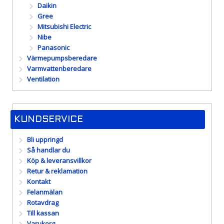
Daikin
Gree
Mitsubishi Electric
Nibe
Panasonic
Värmepumpsberedare
Varmvattenberedare
Ventilation
KUNDSERVICE
Bli uppringd
Så handlar du
Köp & leveransvillkor
Retur & reklamation
Kontakt
Felanmälan
Rotavdrag
Till kassan
Varukorg