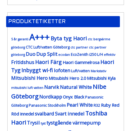
PRODUKTETIKETTER
A+++
Byta tyg Haori
5 år garanti
ctc bergvärme
CTC Luft/vatten Göteborg
göteborg
ctc partner
ctc partner
Duo
Dup Split
EcoZenith i250 L/H
göteborg
ecodan
effektiv
Haori Färg
Haori
Fritidshus
Haori Gammelrosa
Tyg
Inbyggt wi-fi
lofoten
Luft/vatten
Markstativ
Mitsubishi Hero
Mitsubishi Hero 2.0
Mitsubishi Kyla
Nibe
Narvik
Natural White
mitsubishi luft vatten
Göteborg
Nordkapp
Onyx Black
Panasonic
Pearl White
Ruby Red
Göteborg
Panasonic Stockholm
R32
Toshiba
svalbard
Svart innedel
Röd innedel
Haori
Trysil
tystgående värmepump
tyst