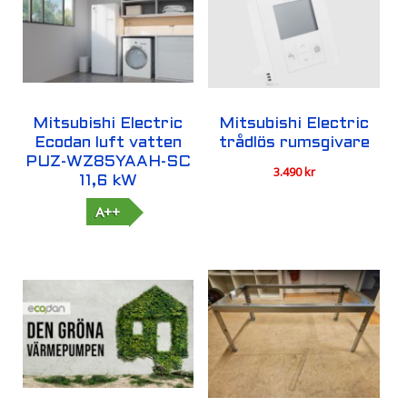
Mitsubishi Electric
Mitsubishi Electric
Ecodan luft vatten
trådlös rumsgivare
PUZ-WZ85YAAH-SC
3.490
kr
11,6 kW
A++