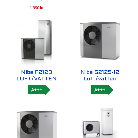
1.990
kr
Nibe F2120
Nibe S2125-12
LUFT/VATTEN
Luft/vatten
A+++
A+++