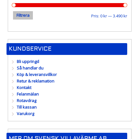
Filtrera
Min
Max
Pris:
0 kr
—
3.490 kr
pris
pris
KUNDSERVICE
Bli uppringd
Så handlar du
Köp & leveransvillkor
Retur & reklamation
Kontakt
Felanmälan
Rotavdrag
Till kassan
Varukorg
MER OM SVENSK VILLAVÄRME AB