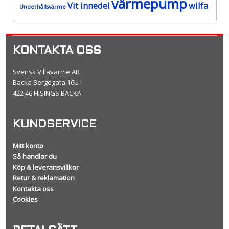
värmepump
Vit innedel
wilfa
Underhållsvärme
KONTAKTA OSS
Svensk Villavärme AB
Backa Bergögata 16U
422 46 HISINGS BACKA
KUNDSERVICE
Mitt konto
Så handlar du
Köp & leveransvillkor
Retur & reklamation
Kontakta oss
Cookies