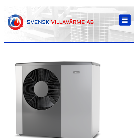
-->
²