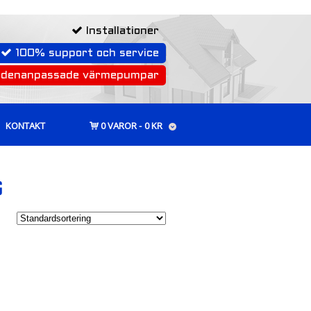
Installationer
100% support och service
rdenanpassade värmepumpar
KONTAKT
0 VAROR
0 KR
G