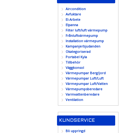
Aircondition
Avfuktare
El-Arbete
Elpanna
Filter luft/luft värmepump
Frånluftvärmepump
Installation värmepump
Kampanjerbjudanden
Okategoriserad
Portabel Kyla
Tillbehör
Väggkonsol
Värmepumpar Berg/jord
Värmepumpar Luft/Luft
Värmepumpar Luft/Vatten
Värmepumpsberedare
Varmvattenberedare
Ventilation
KUNDSERVICE
Bli uppringd