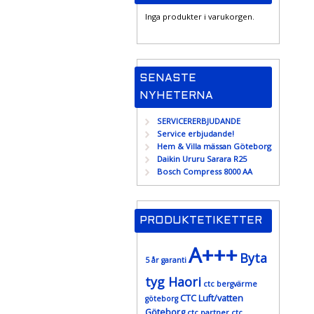
Inga produkter i varukorgen.
SENASTE
NYHETERNA
SERVICERERBJUDANDE
Service erbjudande!
Hem & Villa mässan Göteborg
Daikin Ururu Sarara R25
Bosch Compress 8000 AA
PRODUKTETIKETTER
A+++
Byta
5 år garanti
tyg Haori
ctc bergvärme
CTC Luft/vatten
göteborg
Göteborg
ctc partner
ctc