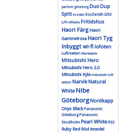
Duo
Dup
partner göteborg
Split
EcoZenith i250
ecodan
Fritidshus
L/H
effektiv
Haori Färg
Haori
Haori Tyg
Gammelrosa
Inbyggt wi-fi
lofoten
Luft/vatten
Markstativ
Mitsubishi Hero
Mitsubishi Hero 2.0
Mitsubishi Kyla
mitsubishi luft
Narvik
Natural
vatten
Nibe
White
Göteborg
Nordkapp
Onyx Black
Panasonic
Göteborg
Panasonic
Pearl White
Stockholm
R32
Ruby Red
Röd innedel