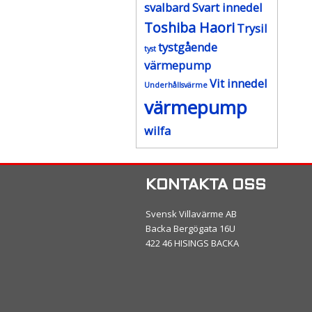
svalbard
Svart innedel
Toshiba Haori
Trysil
tystgående
tyst
värmepump
Vit innedel
Underhållsvärme
värmepump
wilfa
KONTAKTA OSS
Svensk Villavärme AB
Backa Bergögata 16U
422 46 HISINGS BACKA