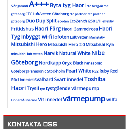
A+++
Byta tyg Haori
5 år garanti
ctc bergvärme
CTC Luft/vatten Göteborg
göteborg
ctc partner
ctc partner
Duo
Dup Split
EcoZenith i250 L/H
göteborg
ecodan
effektiv
Haori Färg
Haori
Fritidshus
Haori Gammelrosa
Tyg
Inbyggt wi-fi
lofoten
Luft/vatten
Markstativ
Mitsubishi Hero
Mitsubishi Hero 2.0
Mitsubishi Kyla
Nibe
Narvik
Natural White
mitsubishi luft vatten
Göteborg
Nordkapp
Onyx Black
Panasonic
Pearl White
Ruby Red
Göteborg
Panasonic Stockholm
R32
Toshiba
svalbard
Svart innedel
Röd innedel
Haori
Trysil
tystgående värmepump
tyst
värmepump
Vit innedel
wilfa
Underhållsvärme
KONTAKTA OSS