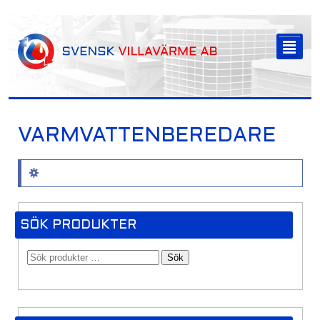
-->
²
VARMVATTENBEREDARE
Inga produkter hittades som motsvarar ditt val.
SÖK PRODUKTER
Sök