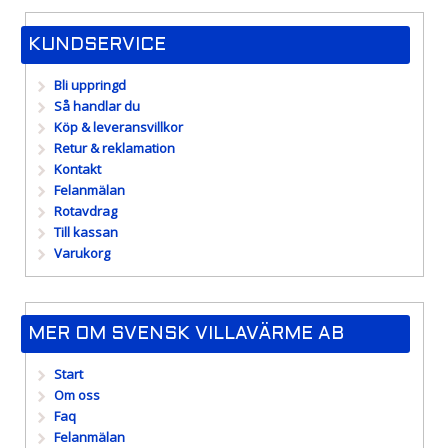
KUNDSERVICE
Bli uppringd
Så handlar du
Köp & leveransvillkor
Retur & reklamation
Kontakt
Felanmälan
Rotavdrag
Till kassan
Varukorg
MER OM SVENSK VILLAVÄRME AB
Start
Om oss
Faq
Felanmälan