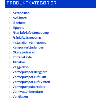
PRODUKTKATEGORIER
Aircondition
Avfuktare
El-Arbete
Elpanna
Filter luft/luft värmepump
Frånluftvärmepump
Installation värmepump
Kampanjerbjudanden
Okategoriserad
Portabel Kyla
Tillbehör
Väggkonsol
Värmepumpar Berg/jord
Värmepumpar Luft/Luft
Värmepumpar Luft/Vatten
Värmepumpsberedare
Varmvattenberedare
Ventilation