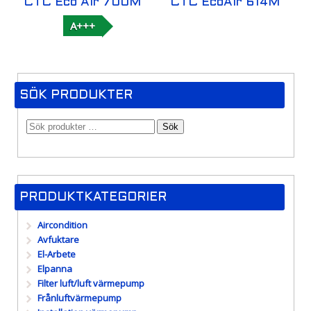
CTC Eco Air 700M
CTC EcoAir 614M
A+++
SÖK PRODUKTER
Sök
PRODUKTKATEGORIER
Aircondition
Avfuktare
El-Arbete
Elpanna
Filter luft/luft värmepump
Frånluftvärmepump