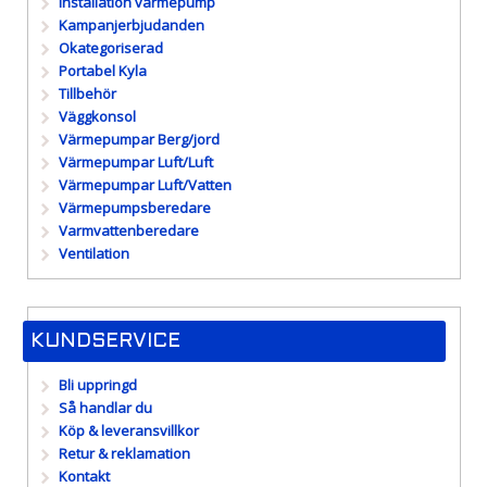
Installation värmepump
Kampanjerbjudanden
Okategoriserad
Portabel Kyla
Tillbehör
Väggkonsol
Värmepumpar Berg/jord
Värmepumpar Luft/Luft
Värmepumpar Luft/Vatten
Värmepumpsberedare
Varmvattenberedare
Ventilation
KUNDSERVICE
Bli uppringd
Så handlar du
Köp & leveransvillkor
Retur & reklamation
Kontakt