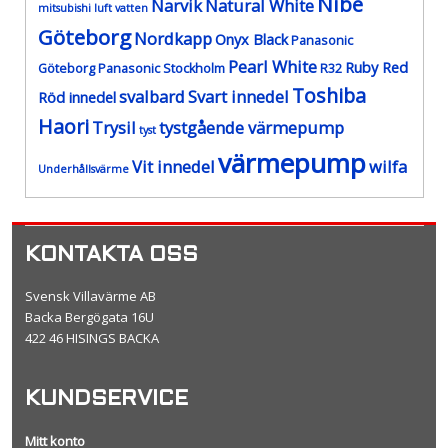
Nibe
Narvik
Natural White
mitsubishi luft vatten
Göteborg
Nordkapp
Onyx Black
Panasonic
Pearl White
Ruby Red
Göteborg
Panasonic Stockholm
R32
Toshiba
svalbard
Svart innedel
Röd innedel
Haori
Trysil
tystgående värmepump
tyst
värmepump
Vit innedel
wilfa
Underhållsvärme
KONTAKTA OSS
Svensk Villavärme AB
Backa Bergögata 16U
422 46 HISINGS BACKA
KUNDSERVICE
Mitt konto