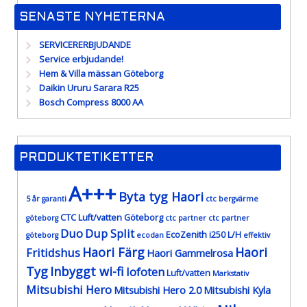
SENASTE NYHETERNA
SERVICERERBJUDANDE
Service erbjudande!
Hem & Villa mässan Göteborg
Daikin Ururu Sarara R25
Bosch Compress 8000 AA
PRODUKTETIKETTER
A+++
Byta tyg Haori
5 år garanti
ctc bergvärme
CTC Luft/vatten Göteborg
göteborg
ctc partner
ctc partner
Duo
Dup Split
EcoZenith i250 L/H
göteborg
ecodan
effektiv
Haori Färg
Haori
Fritidshus
Haori Gammelrosa
Tyg
Inbyggt wi-fi
lofoten
Luft/vatten
Markstativ
Mitsubishi Hero
Mitsubishi Hero 2.0
Mitsubishi Kyla