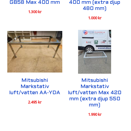
GB58 Max 400 mm
400 mm (extra djup
480 mm)
1.300
kr
1.000
kr
Mitsubishi
Mitsubishi
Markstativ
Markstativ
luft/vatten AA-YDA
luft/vatten Max 420
mm (extra djup 550
2.495
kr
mm)
1.990
kr