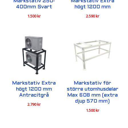
Markstativ 250-
Markstativ Extra
400mm Svart
högt 1200 mm
1.500
kr
2.590
kr
Markstativ Extra
Markstativ för
högt 1200 mm
större utomhusdelar
Antracitgrå
Max 608 mm (extra
djup 570 mm)
2.790
kr
1.500
kr