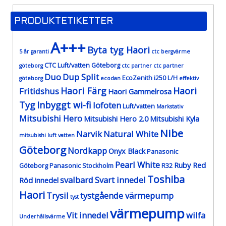
PRODUKTETIKETTER
A+++
Byta tyg Haori
5 år garanti
ctc bergvärme
CTC Luft/vatten Göteborg
göteborg
ctc partner
ctc partner
Duo
Dup Split
EcoZenith i250 L/H
göteborg
ecodan
effektiv
Haori Färg
Haori
Fritidshus
Haori Gammelrosa
Tyg
Inbyggt wi-fi
lofoten
Luft/vatten
Markstativ
Mitsubishi Hero
Mitsubishi Hero 2.0
Mitsubishi Kyla
Nibe
Narvik
Natural White
mitsubishi luft vatten
Göteborg
Nordkapp
Onyx Black
Panasonic
Pearl White
Ruby Red
Göteborg
Panasonic Stockholm
R32
Toshiba
svalbard
Svart innedel
Röd innedel
Haori
Trysil
tystgående värmepump
tyst
värmepump
Vit innedel
wilfa
Underhållsvärme