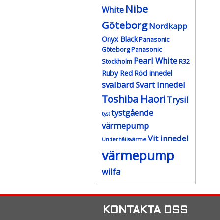
Nibe
White
Göteborg
Nordkapp
Onyx Black
Panasonic
Göteborg
Panasonic
Pearl White
Stockholm
R32
Ruby Red
Röd innedel
svalbard
Svart innedel
Toshiba Haori
Trysil
tystgående
tyst
värmepump
Vit innedel
Underhållsvärme
värmepump
wilfa
KONTAKTA OSS