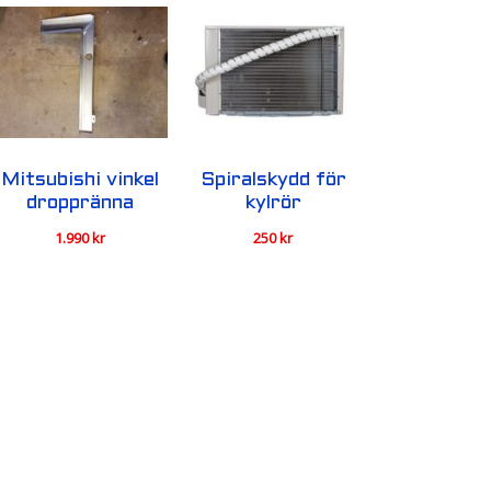
Mitsubishi vinkel
Spiralskydd för
droppränna
kylrör
1.990
kr
250
kr