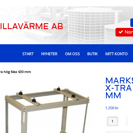
No
START
NYHETER
OM OSS
BUTIK
MITT KONTO
-tra hög Max 630 mm
MARKS
X-TRA
MM
1.200
kr
Antal