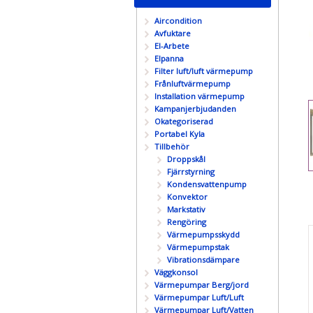
Aircondition
Avfuktare
El-Arbete
Elpanna
Filter luft/luft värmepump
Frånluftvärmepump
Installation värmepump
Kampanjerbjudanden
Okategoriserad
Portabel Kyla
Tillbehör
Droppskål
Fjärrstyrning
Kondensvattenpump
Konvektor
Markstativ
Rengöring
Värmepumpsskydd
Värmepumpstak
Vibrationsdämpare
Väggkonsol
Värmepumpar Berg/jord
Värmepumpar Luft/Luft
Värmepumpar Luft/Vatten