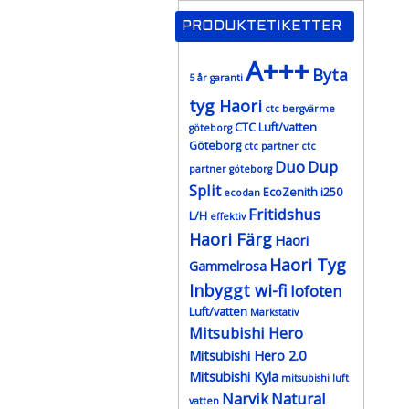
PRODUKTETIKETTER
A+++
Byta
5 år garanti
tyg Haori
ctc bergvärme
CTC Luft/vatten
göteborg
Göteborg
ctc partner
ctc
Duo
Dup
partner göteborg
Split
EcoZenith i250
ecodan
Fritidshus
L/H
effektiv
Haori Färg
Haori
Haori Tyg
Gammelrosa
Inbyggt wi-fi
lofoten
Luft/vatten
Markstativ
Mitsubishi Hero
Mitsubishi Hero 2.0
Mitsubishi Kyla
mitsubishi luft
Narvik
Natural
vatten