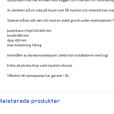
Är utedelen på en sida på huset som får mycket snö vintertid kan man 
Stativet måste stå rakt och med en stabil grund under markstativets fö
Justerbara i höjd 520-630 mm
bredd 860 mm
djup 430 mm
max belastning 100 kg
Innehåller ej vibrationsdämpare. (detta har installatören med sig)
Enkla att plocka ihop samt mycket robusta.
Tillbehör till värmepump har garanti 1 år.
Relaterade produkter