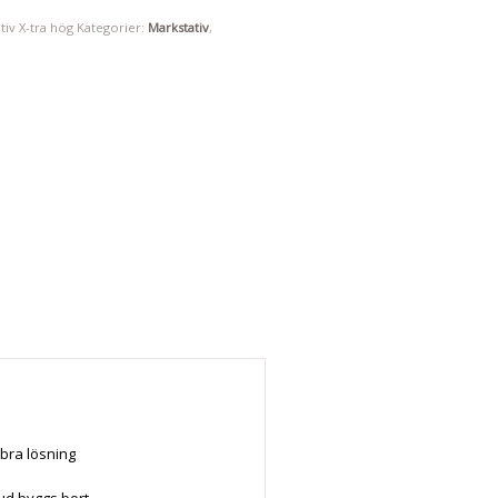
tiv X-tra hög
Kategorier:
Markstativ
,
bra lösning
d byggs bort.