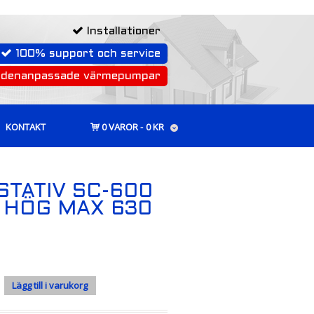
Installationer
100% support och service
rdenanpassade värmepumpar
KONTAKT
0 VAROR
0 KR
TATIV SC-600
 HÖG MAX 630
Lägg till i varukorg