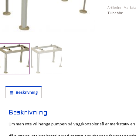
Artikelnr:
Marksta
Tillbehör
Beskrivning
Beskrivning
Om man inte vill hänga pumpen på väggkonsoler så är markstativ en 
då pumpen inte har kontakt med väggen och chansen för resonanslju