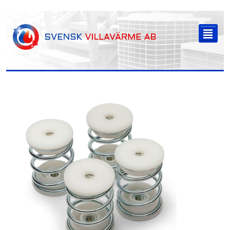
-->
²