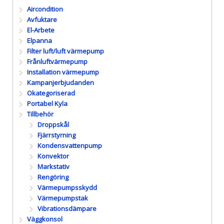
Aircondition
Avfuktare
El-Arbete
Elpanna
Filter luft/luft värmepump
Frånluftvärmepump
Installation värmepump
Kampanjerbjudanden
Okategoriserad
Portabel Kyla
Tillbehör
Droppskål
Fjärrstyrning
Kondensvattenpump
Konvektor
Markstativ
Rengöring
Värmepumpsskydd
Värmepumpstak
Vibrationsdämpare
Väggkonsol