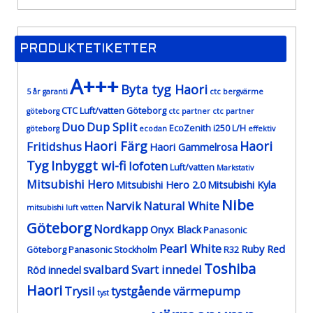
PRODUKTETIKETTER
A+++
Byta tyg Haori
5 år garanti
ctc bergvärme
CTC Luft/vatten Göteborg
göteborg
ctc partner
ctc partner
Duo
Dup Split
EcoZenith i250 L/H
göteborg
ecodan
effektiv
Haori Färg
Haori
Fritidshus
Haori Gammelrosa
Tyg
Inbyggt wi-fi
lofoten
Luft/vatten
Markstativ
Mitsubishi Hero
Mitsubishi Hero 2.0
Mitsubishi Kyla
Nibe
Narvik
Natural White
mitsubishi luft vatten
Göteborg
Nordkapp
Onyx Black
Panasonic
Pearl White
Ruby Red
Göteborg
Panasonic Stockholm
R32
Toshiba
svalbard
Svart innedel
Röd innedel
Haori
Trysil
tystgående värmepump
tyst