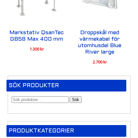
Markstativ QsanTec
Droppskål med
GB58 Max 400 mm
värmekabel för
utomhusdel Blue
1.300
kr
River large
2.700
kr
SÖK PRODUKTER
Sök
PRODUKTKATEGORIER