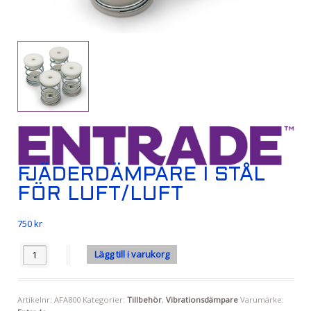
FJÄDERDÄMPARE I STÅL
FÖR LUFT/LUFT
750
kr
Antal
Lägg till i varukorg
Artikelnr:
AFA800
Kategorier:
Tillbehör
,
Vibrationsdämpare
Varumärke: