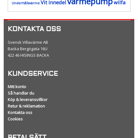
värmepump
Vit innedel
wilfa
Underhållsvärme
KONTAKTA OSS
Svensk Villavärme AB
Backa Bergögata 16U
422 46 HISINGS BACKA
KUNDSERVICE
Mitt konto
Så handlar du
Köp & leveransvillkor
Retur & reklamation
Kontakta oss
Cookies
BETALSÄTT