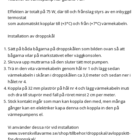
Effekten är totalt på 75 W, där till och frånslag styrs av en inbyggd
termostat
som automatiskt kopplar till (+3°C) och från (+7°C) värmekabeln.
Installation av droppskål
Sätt på båda bågarna på droppskålen som bilden ovan så att
bågarna vilar på markstativet eller väggkonsolen.
Skruva upp muttrarna så den sluter tätt mot pumpen.
Trä in den vita värmekabeln genom hål nr 1 och lägg sedan
värmekabeln i skåran i droppskålen ca 3,0 meter och sedan ner i
hålet nr 4.
Koppla på 32 mm plaströr på hål nr 4 och lägg värmekabeln inuti
och dra till stuprör med fall på röret minst 2 cm per meter.
Stick kontakt ingår som man kan koppla den med, men många
gånger kan en elektriker kapa denna och koppla in den på
värmepumpens el.
Vi använder dessa rör vid installation
www.svenskvillavarme.se/shop/tillbehor/droppskal/avloppskitt-
for-droppskal/