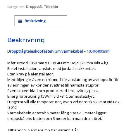
Kategorier:
Droppskål
,
Tillbehör
Beskrivning
Beskrivning
Dropptråg teleskopfästen, 3m värmekabel –
1050x400mm
Mått: Bredd 1050 mm x Djup 400mm Höjd 125 mm Vikt 4 kg
Enkel installation, ansluts med jordad stickkontakt
utan krav på el-installatör.
Medföljer gör även en rörmuff för anslutning av avloppsrör för
avledningen av kondensvattnet till närmsta stuprör.
Svenskutvecklad och producerad i miljövänlig plast.
Energiförbrukning 15W/m vid +3°C termostatstyrt.
Fungerar vill alla temperaturer, även vid nordiska klimat vid t.ex.
-30°C
Värmekabeln är totalt 6 meter lång, varav 3 meter ligger i
droppskålens botten och 3 meter kan man dra i röret.
Tillbehör till värmepump har garanti 1 år.