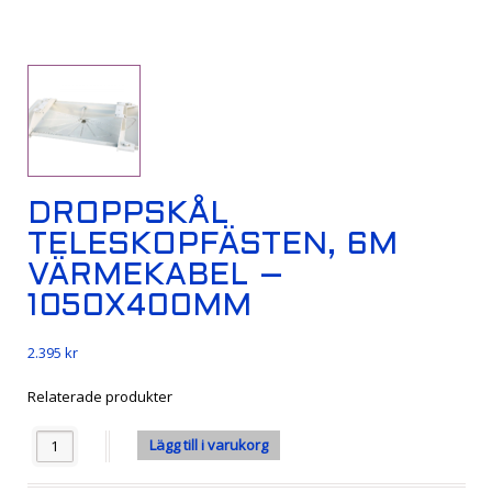
DROPPSKÅL
TELESKOPFÄSTEN, 6M
VÄRMEKABEL –
1050X400MM
2.395
kr
Relaterade produkter
Antal
Lägg till i varukorg