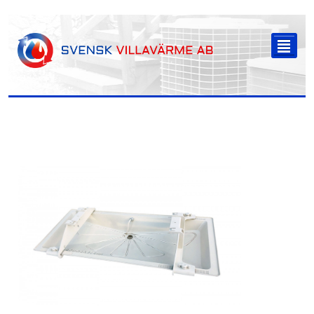
-->
²