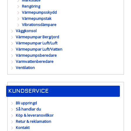
Markstativ
Rengöring
Värmepumpsskydd
Värmepumpstak
Vibrationsdämpare
Väggkonsol
Värmepumpar Berg/jord
Värmepumpar Luft/Luft
Värmepumpar Luft/Vatten
Värmepumpsberedare
Varmvattenberedare
Ventilation
KUNDSERVICE
Bli uppringd
Så handlar du
Köp & leveransvillkor
Retur & reklamation
Kontakt