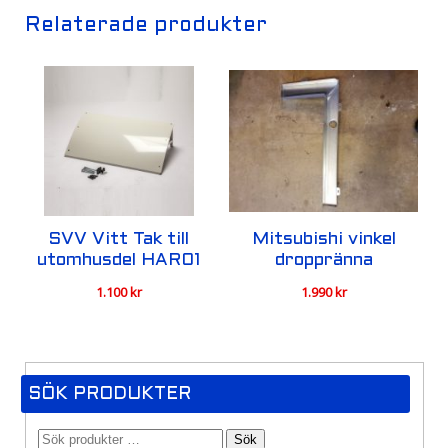
Relaterade produkter
SVV Vitt Tak till
Mitsubishi vinkel
utomhusdel HAR01
droppränna
1.100
kr
1.990
kr
SÖK PRODUKTER
Sök