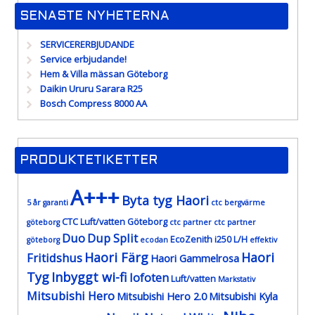
SENASTE NYHETERNA
SERVICERERBJUDANDE
Service erbjudande!
Hem & Villa mässan Göteborg
Daikin Ururu Sarara R25
Bosch Compress 8000 AA
PRODUKTETIKETTER
A+++
Byta tyg Haori
5 år garanti
ctc bergvärme
CTC Luft/vatten Göteborg
göteborg
ctc partner
ctc partner
Duo
Dup Split
EcoZenith i250 L/H
göteborg
ecodan
effektiv
Haori Färg
Haori
Fritidshus
Haori Gammelrosa
Tyg
Inbyggt wi-fi
lofoten
Luft/vatten
Markstativ
Mitsubishi Hero
Mitsubishi Hero 2.0
Mitsubishi Kyla