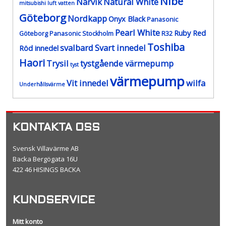
Nibe
Narvik
Natural White
mitsubishi luft vatten
Göteborg
Nordkapp
Onyx Black
Panasonic
Pearl White
Ruby Red
Göteborg
Panasonic Stockholm
R32
Toshiba
svalbard
Svart innedel
Röd innedel
Haori
Trysil
tystgående värmepump
tyst
värmepump
Vit innedel
wilfa
Underhållsvärme
KONTAKTA OSS
Svensk Villavärme AB
Backa Bergögata 16U
422 46 HISINGS BACKA
KUNDSERVICE
Mitt konto