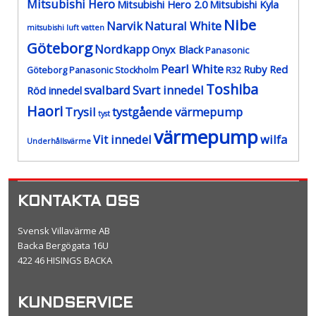
Mitsubishi Hero
Mitsubishi Hero 2.0
Mitsubishi Kyla
Nibe
Narvik
Natural White
mitsubishi luft vatten
Göteborg
Nordkapp
Onyx Black
Panasonic
Pearl White
Ruby Red
Göteborg
Panasonic Stockholm
R32
Toshiba
svalbard
Svart innedel
Röd innedel
Haori
Trysil
tystgående värmepump
tyst
värmepump
Vit innedel
wilfa
Underhållsvärme
KONTAKTA OSS
Svensk Villavärme AB
Backa Bergögata 16U
422 46 HISINGS BACKA
KUNDSERVICE