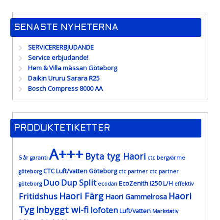
SENASTE NYHETERNA
SERVICERERBJUDANDE
Service erbjudande!
Hem & Villa mässan Göteborg
Daikin Ururu Sarara R25
Bosch Compress 8000 AA
PRODUKTETIKETTER
A+++
Byta tyg Haori
5 år garanti
ctc bergvärme
CTC Luft/vatten Göteborg
göteborg
ctc partner
ctc partner
Duo
Dup Split
EcoZenith i250 L/H
göteborg
ecodan
effektiv
Haori Färg
Haori
Fritidshus
Haori Gammelrosa
Tyg
Inbyggt wi-fi
lofoten
Luft/vatten
Markstativ