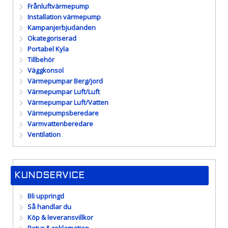
Frånluftvärmepump
Installation värmepump
Kampanjerbjudanden
Okategoriserad
Portabel Kyla
Tillbehör
Väggkonsol
Värmepumpar Berg/jord
Värmepumpar Luft/Luft
Värmepumpar Luft/Vatten
Värmepumpsberedare
Varmvattenberedare
Ventilation
KUNDSERVICE
Bli uppringd
Så handlar du
Köp & leveransvillkor