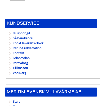
pris
pris
KUNDSERVICE
Bli uppringd
Så handlar du
Köp & leveransvillkor
Retur & reklamation
Kontakt
Felanmälan
Rotavdrag
Till kassan
Varukorg
MER OM SVENSK VILLAVÄRME AB
Start