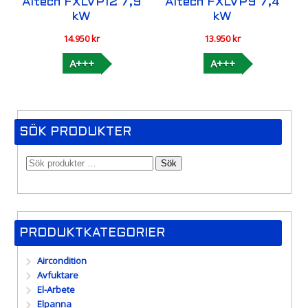
Altech FXLVP12 7,9
Altech FXLVP9 7,4
kW
kW
14.950
kr
13.950
kr
A+++
A+++
SÖK PRODUKTER
Sök
PRODUKTKATEGORIER
Aircondition
Avfuktare
El-Arbete
Elpanna