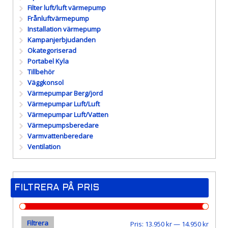
Filter luft/luft värmepump
Frånluftvärmepump
Installation värmepump
Kampanjerbjudanden
Okategoriserad
Portabel Kyla
Tillbehör
Väggkonsol
Värmepumpar Berg/jord
Värmepumpar Luft/Luft
Värmepumpar Luft/Vatten
Värmepumpsberedare
Varmvattenberedare
Ventilation
FILTRERA PÅ PRIS
Filtrera
Min
Max
Pris:
13.950 kr
—
14.950 kr