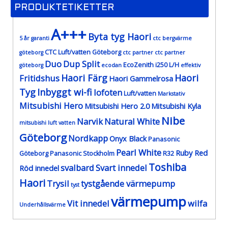
PRODUKTETIKETTER
A+++
Byta tyg Haori
5 år garanti
ctc bergvärme
CTC Luft/vatten Göteborg
göteborg
ctc partner
ctc partner
Duo
Dup Split
EcoZenith i250 L/H
göteborg
ecodan
effektiv
Haori Färg
Haori
Fritidshus
Haori Gammelrosa
Tyg
Inbyggt wi-fi
lofoten
Luft/vatten
Markstativ
Mitsubishi Hero
Mitsubishi Hero 2.0
Mitsubishi Kyla
Nibe
Narvik
Natural White
mitsubishi luft vatten
Göteborg
Nordkapp
Onyx Black
Panasonic
Pearl White
Ruby Red
Göteborg
Panasonic Stockholm
R32
Toshiba
svalbard
Svart innedel
Röd innedel
Haori
Trysil
tystgående värmepump
tyst
värmepump
Vit innedel
wilfa
Underhållsvärme