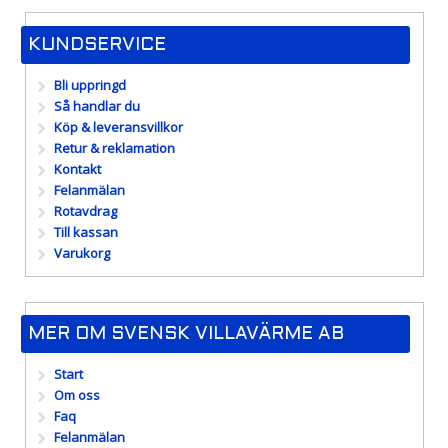
KUNDSERVICE
Bli uppringd
Så handlar du
Köp & leveransvillkor
Retur & reklamation
Kontakt
Felanmälan
Rotavdrag
Till kassan
Varukorg
MER OM SVENSK VILLAVÄRME AB
Start
Om oss
Faq
Felanmälan