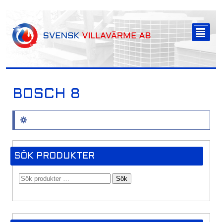
-->
²
BOSCH 8
Inga produkter hittades som motsvarar ditt val.
SÖK PRODUKTER
Sök