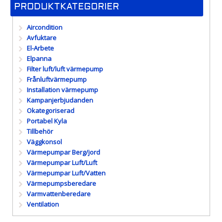
PRODUKTKATEGORIER
Aircondition
Avfuktare
El-Arbete
Elpanna
Filter luft/luft värmepump
Frånluftvärmepump
Installation värmepump
Kampanjerbjudanden
Okategoriserad
Portabel Kyla
Tillbehör
Väggkonsol
Värmepumpar Berg/jord
Värmepumpar Luft/Luft
Värmepumpar Luft/Vatten
Värmepumpsberedare
Varmvattenberedare
Ventilation