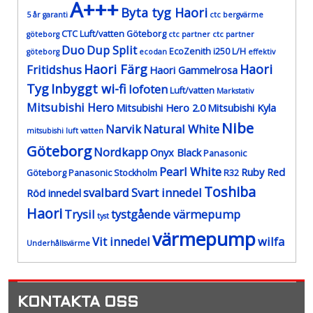
A+++
Byta tyg Haori
5 år garanti
ctc bergvärme
CTC Luft/vatten Göteborg
göteborg
ctc partner
ctc partner
Duo
Dup Split
EcoZenith i250 L/H
göteborg
ecodan
effektiv
Haori Färg
Haori
Fritidshus
Haori Gammelrosa
Tyg
Inbyggt wi-fi
lofoten
Luft/vatten
Markstativ
Mitsubishi Hero
Mitsubishi Hero 2.0
Mitsubishi Kyla
Nibe
Narvik
Natural White
mitsubishi luft vatten
Göteborg
Nordkapp
Onyx Black
Panasonic
Pearl White
Ruby Red
Göteborg
Panasonic Stockholm
R32
Toshiba
svalbard
Svart innedel
Röd innedel
Haori
Trysil
tystgående värmepump
tyst
värmepump
Vit innedel
wilfa
Underhållsvärme
KONTAKTA OSS