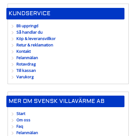
KUNDSERVICE
Bli uppringd
Så handlar du
Köp & leveransvillkor
Retur & reklamation
Kontakt
Felanmälan
Rotavdrag
Till kassan
Varukorg
MER OM SVENSK VILLAVÄRME AB
Start
Om oss
Faq
Felanmälan