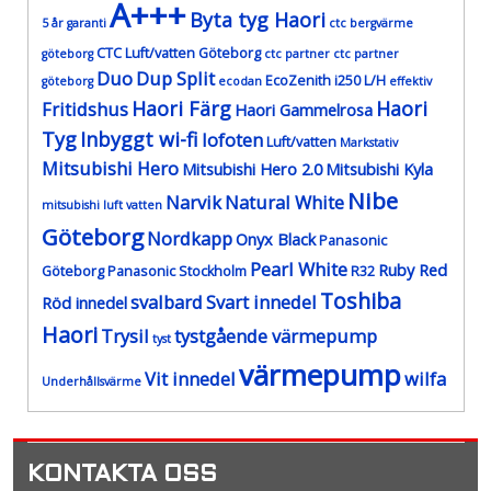
A+++
Byta tyg Haori
5 år garanti
ctc bergvärme
CTC Luft/vatten Göteborg
göteborg
ctc partner
ctc partner
Duo
Dup Split
EcoZenith i250 L/H
göteborg
ecodan
effektiv
Haori Färg
Haori
Fritidshus
Haori Gammelrosa
Tyg
Inbyggt wi-fi
lofoten
Luft/vatten
Markstativ
Mitsubishi Hero
Mitsubishi Hero 2.0
Mitsubishi Kyla
Nibe
Narvik
Natural White
mitsubishi luft vatten
Göteborg
Nordkapp
Onyx Black
Panasonic
Pearl White
Ruby Red
Göteborg
Panasonic Stockholm
R32
Toshiba
svalbard
Svart innedel
Röd innedel
Haori
Trysil
tystgående värmepump
tyst
värmepump
Vit innedel
wilfa
Underhållsvärme
KONTAKTA OSS