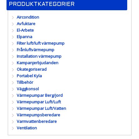
PRODUKTKATEGORIER
Aircondition
Avfuktare
El-Arbete
Elpanna
Filter luft/luft värmepump
Frånluftvärmepump
Installation värmepump
Kampanjerbjudanden
Okategoriserad
Portabel Kyla
Tillbehör
Väggkonsol
Värmepumpar Berg/jord
Värmepumpar Luft/Luft
Värmepumpar Luft/Vatten
Värmepumpsberedare
Varmvattenberedare
Ventilation