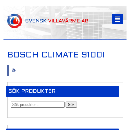
-->
²
BOSCH CLIMATE 9100I
Inga produkter hittades som motsvarar ditt val.
SÖK PRODUKTER
Sök