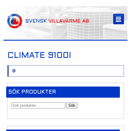
-->
²
CLIMATE 9100I
Inga produkter hittades som motsvarar ditt val.
SÖK PRODUKTER
Sök