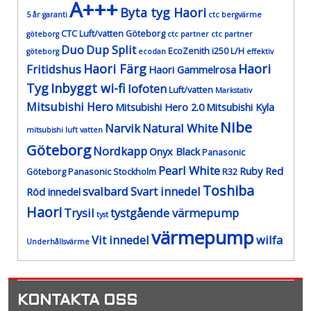
A+++
Byta tyg Haori
5 år garanti
ctc bergvärme
CTC Luft/vatten Göteborg
göteborg
ctc partner
ctc partner
Duo
Dup Split
EcoZenith i250 L/H
göteborg
ecodan
effektiv
Haori Färg
Haori
Fritidshus
Haori Gammelrosa
Tyg
Inbyggt wi-fi
lofoten
Luft/vatten
Markstativ
Mitsubishi Hero
Mitsubishi Hero 2.0
Mitsubishi Kyla
Nibe
Narvik
Natural White
mitsubishi luft vatten
Göteborg
Nordkapp
Onyx Black
Panasonic
Pearl White
Ruby Red
Göteborg
Panasonic Stockholm
R32
Toshiba
svalbard
Svart innedel
Röd innedel
Haori
Trysil
tystgående värmepump
tyst
värmepump
Vit innedel
wilfa
Underhållsvärme
KONTAKTA OSS