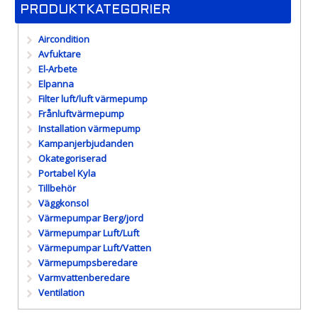
PRODUKTKATEGORIER
Aircondition
Avfuktare
El-Arbete
Elpanna
Filter luft/luft värmepump
Frånluftvärmepump
Installation värmepump
Kampanjerbjudanden
Okategoriserad
Portabel Kyla
Tillbehör
Väggkonsol
Värmepumpar Berg/jord
Värmepumpar Luft/Luft
Värmepumpar Luft/Vatten
Värmepumpsberedare
Varmvattenberedare
Ventilation