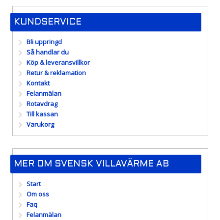
KUNDSERVICE
Bli uppringd
Så handlar du
Köp & leveransvillkor
Retur & reklamation
Kontakt
Felanmälan
Rotavdrag
Till kassan
Varukorg
MER OM SVENSK VILLAVÄRME AB
Start
Om oss
Faq
Felanmälan