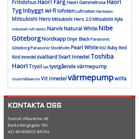
Haori Färg
Haori
Fritidshus
Haori Gammelrosa
Tyg
Inbyggt wi-fi
lofoten
Luft/vatten
Markstativ
Mitsubishi Hero
Mitsubishi Hero 2.0
Mitsubishi Kyla
Nibe
Narvik
Natural White
mitsubishi luft vatten
Göteborg
Nordkapp
Onyx Black
Panasonic
Pearl White
Ruby Red
Göteborg
Panasonic Stockholm
R32
Toshiba
svalbard
Svart innedel
Röd innedel
Haori
Trysil
tystgående värmepump
tyst
värmepump
Vit innedel
wilfa
Underhållsvärme
KONTAKTA OSS
Svensk Villavärme AB
Backa Bergögata 16U
422 46 HISINGS BACKA