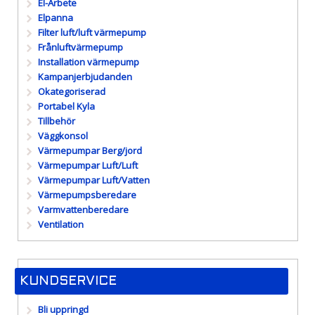
El-Arbete
Elpanna
Filter luft/luft värmepump
Frånluftvärmepump
Installation värmepump
Kampanjerbjudanden
Okategoriserad
Portabel Kyla
Tillbehör
Väggkonsol
Värmepumpar Berg/jord
Värmepumpar Luft/Luft
Värmepumpar Luft/Vatten
Värmepumpsberedare
Varmvattenberedare
Ventilation
KUNDSERVICE
Bli uppringd