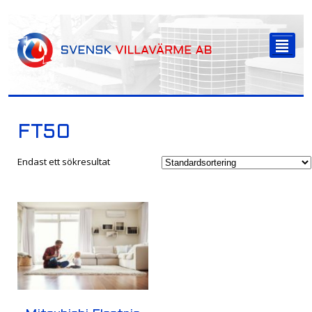
-->
²
FT50
Endast ett sökresultat