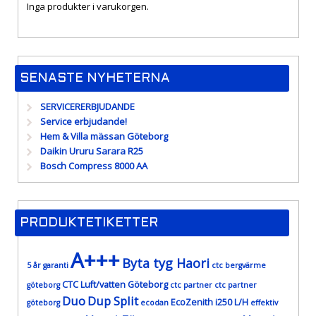
Inga produkter i varukorgen.
SENASTE NYHETERNA
SERVICERERBJUDANDE
Service erbjudande!
Hem & Villa mässan Göteborg
Daikin Ururu Sarara R25
Bosch Compress 8000 AA
PRODUKTETIKETTER
A+++
Byta tyg Haori
5 år garanti
ctc bergvärme
CTC Luft/vatten Göteborg
göteborg
ctc partner
ctc partner
Duo
Dup Split
EcoZenith i250 L/H
göteborg
ecodan
effektiv