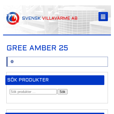
-->
²
GREE AMBER 25
Inga produkter hittades som motsvarar ditt val.
SÖK PRODUKTER
Sök