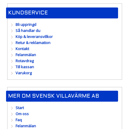
KUNDSERVICE
Bli uppringd
Så handlar du
Köp & leveransvillkor
Retur & reklamation
Kontakt
Felanmälan
Rotavdrag
Till kassan
Varukorg
MER OM SVENSK VILLAVÄRME AB
Start
Om oss
Faq
Felanmälan