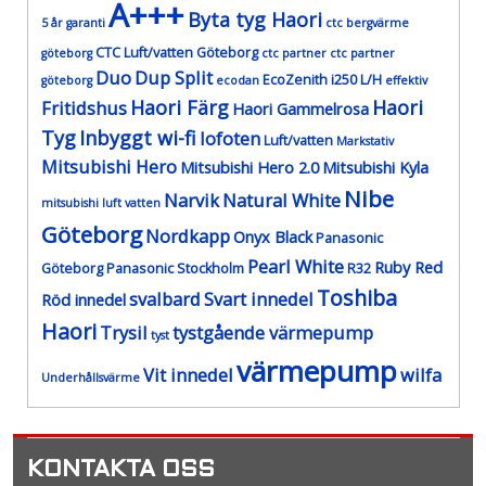
A+++
Byta tyg Haori
5 år garanti
ctc bergvärme
CTC Luft/vatten Göteborg
göteborg
ctc partner
ctc partner
Duo
Dup Split
EcoZenith i250 L/H
göteborg
ecodan
effektiv
Haori Färg
Haori
Fritidshus
Haori Gammelrosa
Tyg
Inbyggt wi-fi
lofoten
Luft/vatten
Markstativ
Mitsubishi Hero
Mitsubishi Hero 2.0
Mitsubishi Kyla
Nibe
Narvik
Natural White
mitsubishi luft vatten
Göteborg
Nordkapp
Onyx Black
Panasonic
Pearl White
Ruby Red
Göteborg
Panasonic Stockholm
R32
Toshiba
svalbard
Svart innedel
Röd innedel
Haori
Trysil
tystgående värmepump
tyst
värmepump
Vit innedel
wilfa
Underhållsvärme
KONTAKTA OSS