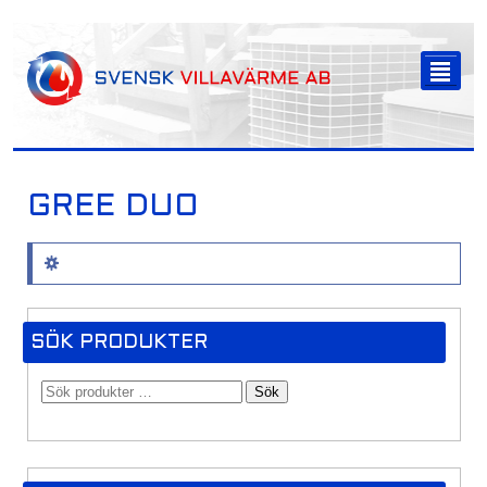
-->
²
GREE DUO
Inga produkter hittades som motsvarar ditt val.
SÖK PRODUKTER
Sök