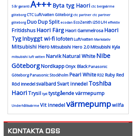
A+++
Byta tyg Haori
5 år garanti
ctc bergvärme
CTC Luft/vatten Göteborg
göteborg
ctc partner
ctc partner
Duo
Dup Split
EcoZenith i250 L/H
göteborg
ecodan
effektiv
Haori Färg
Haori
Fritidshus
Haori Gammelrosa
Tyg
Inbyggt wi-fi
lofoten
Luft/vatten
Markstativ
Mitsubishi Hero
Mitsubishi Hero 2.0
Mitsubishi Kyla
Nibe
Narvik
Natural White
mitsubishi luft vatten
Göteborg
Nordkapp
Onyx Black
Panasonic
Pearl White
Ruby Red
Göteborg
Panasonic Stockholm
R32
Toshiba
svalbard
Svart innedel
Röd innedel
Haori
Trysil
tystgående värmepump
tyst
värmepump
Vit innedel
wilfa
Underhållsvärme
KONTAKTA OSS