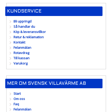
KUNDSERVICE
Bli uppringd
Så handlar du
Köp & leveransvillkor
Retur & reklamation
Kontakt
Felanmälan
Rotavdrag
Till kassan
Varukorg
MER OM SVENSK VILLAVÄRME AB
Start
Om oss
Faq
Felanmälan