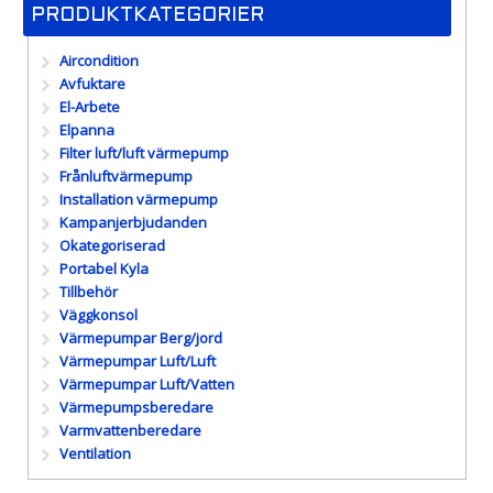
PRODUKTKATEGORIER
Aircondition
Avfuktare
El-Arbete
Elpanna
Filter luft/luft värmepump
Frånluftvärmepump
Installation värmepump
Kampanjerbjudanden
Okategoriserad
Portabel Kyla
Tillbehör
Väggkonsol
Värmepumpar Berg/jord
Värmepumpar Luft/Luft
Värmepumpar Luft/Vatten
Värmepumpsberedare
Varmvattenberedare
Ventilation