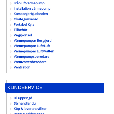
Frånluftvärmepump
Installation värmepump
Kampanjerbjudanden
Okategoriserad
Portabel Kyla
Tillbehör
Väggkonsol
Värmepumpar Berg/jord
Värmepumpar Luft/Luft
Värmepumpar Luft/Vatten
Värmepumpsberedare
Varmvattenberedare
Ventilation
KUNDSERVICE
Bli uppringd
Så handlar du
Köp & leveransvillkor