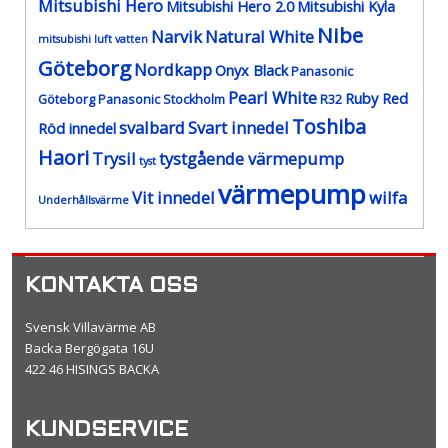
Mitsubishi Hero
Mitsubishi Hero 2.0
Mitsubishi Kyla
Nibe
Narvik
Natural White
mitsubishi luft vatten
Göteborg
Nordkapp
Onyx Black
Panasonic
Pearl White
Ruby Red
Göteborg
Panasonic Stockholm
R32
Toshiba
svalbard
Svart innedel
Röd innedel
Haori
Trysil
tystgående värmepump
tyst
värmepump
Vit innedel
wilfa
Underhållsvärme
KONTAKTA OSS
Svensk Villavärme AB
Backa Bergögata 16U
422 46 HISINGS BACKA
KUNDSERVICE