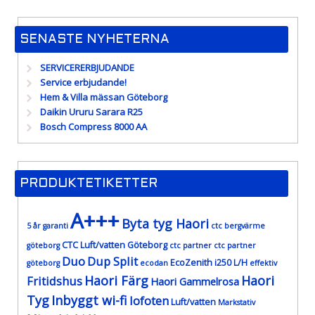
SENASTE NYHETERNA
SERVICERERBJUDANDE
Service erbjudande!
Hem & Villa mässan Göteborg
Daikin Ururu Sarara R25
Bosch Compress 8000 AA
PRODUKTETIKETTER
A+++
Byta tyg Haori
5 år garanti
ctc bergvärme
CTC Luft/vatten Göteborg
göteborg
ctc partner
ctc partner
Duo
Dup Split
EcoZenith i250 L/H
göteborg
ecodan
effektiv
Haori Färg
Haori
Fritidshus
Haori Gammelrosa
Tyg
Inbyggt wi-fi
lofoten
Luft/vatten
Markstativ