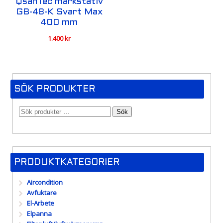
QsanTec markstativ
GB-48-K Svart Max
400 mm
1.400
kr
SÖK PRODUKTER
Sök
PRODUKTKATEGORIER
Aircondition
Avfuktare
El-Arbete
Elpanna