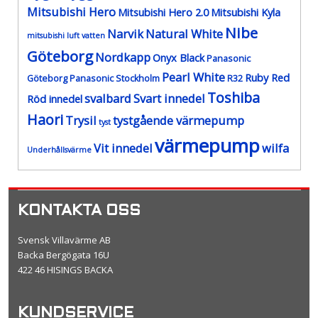
Mitsubishi Hero
Mitsubishi Hero 2.0
Mitsubishi Kyla
Nibe
Narvik
Natural White
mitsubishi luft vatten
Göteborg
Nordkapp
Onyx Black
Panasonic
Pearl White
Ruby Red
Göteborg
Panasonic Stockholm
R32
Toshiba
svalbard
Svart innedel
Röd innedel
Haori
Trysil
tystgående värmepump
tyst
värmepump
Vit innedel
wilfa
Underhållsvärme
KONTAKTA OSS
Svensk Villavärme AB
Backa Bergögata 16U
422 46 HISINGS BACKA
KUNDSERVICE