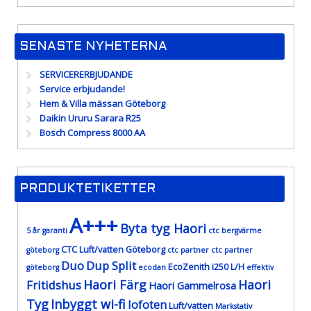
SENASTE NYHETERNA
SERVICERERBJUDANDE
Service erbjudande!
Hem & Villa mässan Göteborg
Daikin Ururu Sarara R25
Bosch Compress 8000 AA
PRODUKTETIKETTER
A+++
Byta tyg Haori
5 år garanti
ctc bergvärme
CTC Luft/vatten Göteborg
göteborg
ctc partner
ctc partner
Duo
Dup Split
EcoZenith i250 L/H
göteborg
ecodan
effektiv
Haori Färg
Haori
Fritidshus
Haori Gammelrosa
Tyg
Inbyggt wi-fi
lofoten
Luft/vatten
Markstativ