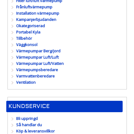
Filter luft/luft värmepump
Frånluftvärmepump
Installation värmepump
Kampanjerbjudanden
Okategoriserad
Portabel Kyla
Tillbehör
Väggkonsol
Värmepumpar Berg/jord
Värmepumpar Luft/Luft
Värmepumpar Luft/Vatten
Värmepumpsberedare
Varmvattenberedare
Ventilation
KUNDSERVICE
Bli uppringd
Så handlar du
Köp & leveransvillkor