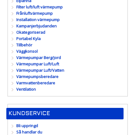
Elpanna
Filter luft/luft värmepump
Frånluftvärmepump
Installation värmepump
Kampanjerbjudanden
Okategoriserad
Portabel Kyla
Tillbehör
Väggkonsol
Värmepumpar Berg/jord
Värmepumpar Luft/Luft
Värmepumpar Luft/Vatten
Värmepumpsberedare
Varmvattenberedare
Ventilation
KUNDSERVICE
Bli uppringd
Så handlar du