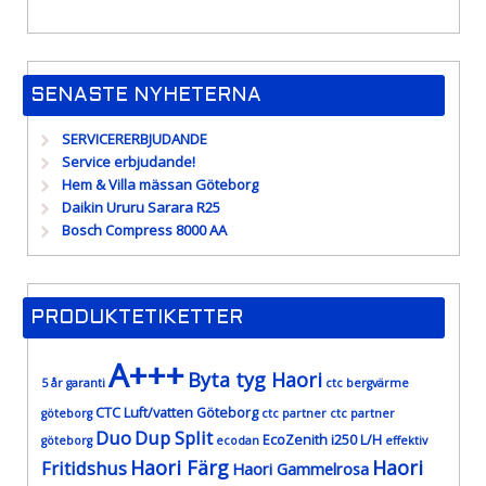
SENASTE NYHETERNA
SERVICERERBJUDANDE
Service erbjudande!
Hem & Villa mässan Göteborg
Daikin Ururu Sarara R25
Bosch Compress 8000 AA
PRODUKTETIKETTER
A+++
Byta tyg Haori
5 år garanti
ctc bergvärme
CTC Luft/vatten Göteborg
göteborg
ctc partner
ctc partner
Duo
Dup Split
EcoZenith i250 L/H
göteborg
ecodan
effektiv
Haori Färg
Haori
Fritidshus
Haori Gammelrosa