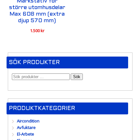
Markstativ för
större utomhusdelar
Max 608 mm (extra
djup 570 mm)
1.500
kr
SÖK PRODUKTER
Sök
PRODUKTKATEGORIER
Aircondition
Avfuktare
El-Arbete