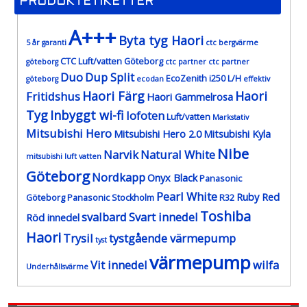
PRODUKTETIKETTER
A+++
Byta tyg Haori
5 år garanti
ctc bergvärme
CTC Luft/vatten Göteborg
göteborg
ctc partner
ctc partner
Duo
Dup Split
EcoZenith i250 L/H
göteborg
ecodan
effektiv
Haori Färg
Haori
Fritidshus
Haori Gammelrosa
Tyg
Inbyggt wi-fi
lofoten
Luft/vatten
Markstativ
Mitsubishi Hero
Mitsubishi Hero 2.0
Mitsubishi Kyla
Nibe
Narvik
Natural White
mitsubishi luft vatten
Göteborg
Nordkapp
Onyx Black
Panasonic
Pearl White
Ruby Red
Göteborg
Panasonic Stockholm
R32
Toshiba
svalbard
Svart innedel
Röd innedel
Haori
Trysil
tystgående värmepump
tyst
värmepump
Vit innedel
wilfa
Underhållsvärme