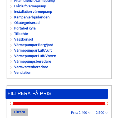
Filter luft/luft värmepump
Frånluftvärmepump
Installation värmepump
Kampanjerbjudanden
Okategoriserad
Portabel Kyla
Tillbehör
Väggkonsol
Värmepumpar Berg/jord
Värmepumpar Luft/Luft
Värmepumpar Luft/Vatten
Värmepumpsberedare
Varmvattenberedare
Ventilation
FILTRERA PÅ PRIS
Filtrera
Min
Max
Pris:
2.490 kr
—
2.500 kr