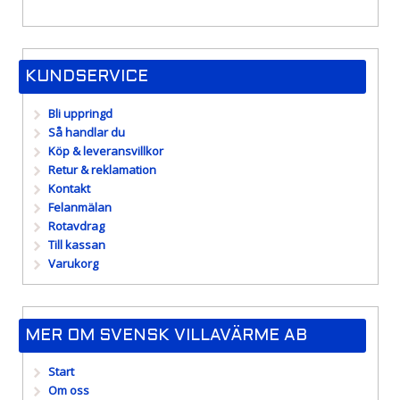
pris
pris
KUNDSERVICE
Bli uppringd
Så handlar du
Köp & leveransvillkor
Retur & reklamation
Kontakt
Felanmälan
Rotavdrag
Till kassan
Varukorg
MER OM SVENSK VILLAVÄRME AB
Start
Om oss