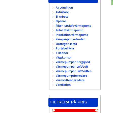
Aircondition
Avfuktare
El-Arbete
Elpanna
Filter luft/luft värmepump
Frånluftvärmepump
Installation värmepump
Kampanjerbjudanden
Okategoriserad
Portabel Kyla
Tillbehör
Väggkonsol
Värmepumpar Berg/jord
Värmepumpar Luft/Luft
Värmepumpar Luft/Vatten
Värmepumpsberedare
Varmvattenberedare
Ventilation
FILTRERA PÅ PRIS