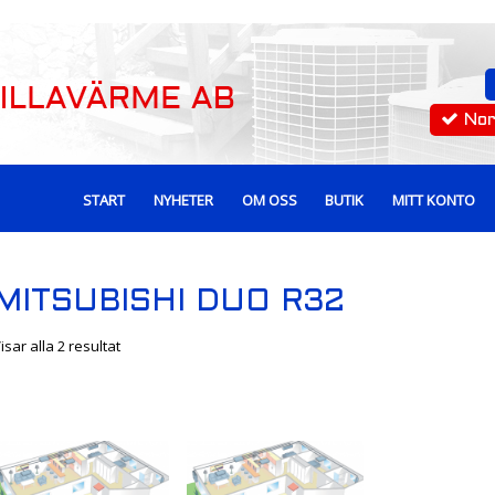
No
START
NYHETER
OM OSS
BUTIK
MITT KONTO
MITSUBISHI DUO R32
isar alla 2 resultat