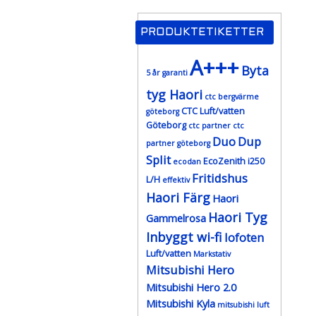
PRODUKTETIKETTER
A+++
Byta
5 år garanti
tyg Haori
ctc bergvärme
CTC Luft/vatten
göteborg
Göteborg
ctc partner
ctc
Duo
Dup
partner göteborg
Split
EcoZenith i250
ecodan
Fritidshus
L/H
effektiv
Haori Färg
Haori
Haori Tyg
Gammelrosa
Inbyggt wi-fi
lofoten
Luft/vatten
Markstativ
Mitsubishi Hero
Mitsubishi Hero 2.0
Mitsubishi Kyla
mitsubishi luft