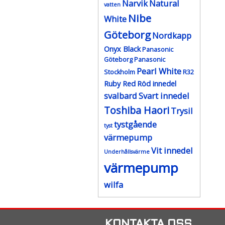
Narvik
Natural
vatten
Nibe
White
Göteborg
Nordkapp
Onyx Black
Panasonic
Göteborg
Panasonic
Pearl White
Stockholm
R32
Ruby Red
Röd innedel
svalbard
Svart innedel
Toshiba Haori
Trysil
tystgående
tyst
värmepump
Vit innedel
Underhållsvärme
värmepump
wilfa
KONTAKTA OSS