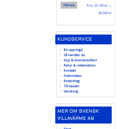
Filtrera
Min
Max
Pris:
25.100 kr
—
pris
pris
38.500 kr
KUNDSERVICE
Bli uppringd
Så handlar du
Köp & leveransvillkor
Retur & reklamation
Kontakt
Felanmälan
Rotavdrag
Till kassan
Varukorg
MER OM SVENSK
VILLAVÄRME AB
Start