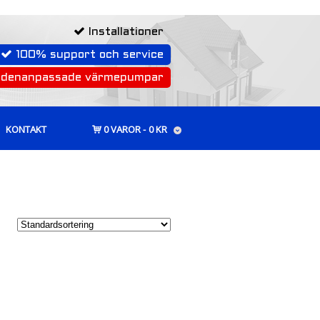
Installationer
100% support och service
rdenanpassade värmepumpar
KONTAKT
0 VAROR
0 KR