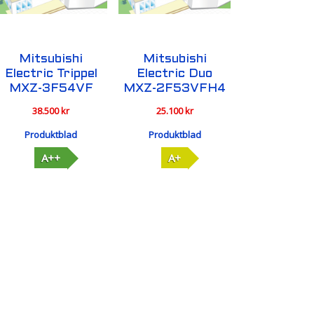
Mitsubishi
Mitsubishi
Electric Trippel
Electric Duo
MXZ-3F54VF
MXZ-2F53VFH4
38.500
kr
25.100
kr
Produktblad
Produktblad
A++
A+