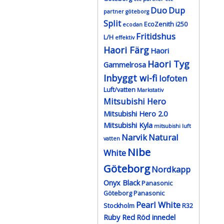
Duo
Dup
partner göteborg
Split
EcoZenith i250
ecodan
Fritidshus
L/H
effektiv
Haori Färg
Haori
Haori Tyg
Gammelrosa
Inbyggt wi-fi
lofoten
Luft/vatten
Markstativ
Mitsubishi Hero
Mitsubishi Hero 2.0
Mitsubishi Kyla
mitsubishi luft
Narvik
Natural
vatten
Nibe
White
Göteborg
Nordkapp
Onyx Black
Panasonic
Göteborg
Panasonic
Pearl White
Stockholm
R32
Ruby Red
Röd innedel