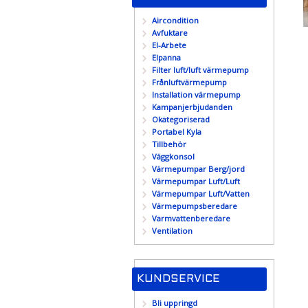
Aircondition
Avfuktare
El-Arbete
Elpanna
Filter luft/luft värmepump
Frånluftvärmepump
Installation värmepump
Kampanjerbjudanden
Okategoriserad
Portabel Kyla
Tillbehör
Väggkonsol
Värmepumpar Berg/jord
Värmepumpar Luft/Luft
Värmepumpar Luft/Vatten
Värmepumpsberedare
Varmvattenberedare
Ventilation
KUNDSERVICE
Bli uppringd