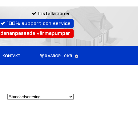
Installationer
100% support och service
rdenanpassade värmepumpar
KONTAKT
0 VAROR
0 KR