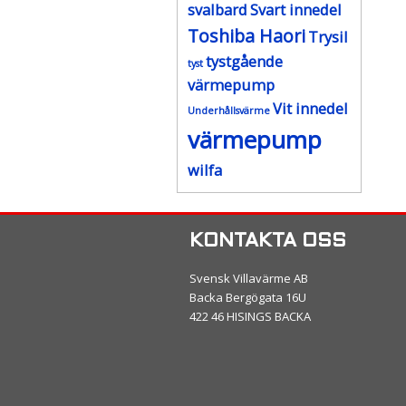
svalbard
Svart innedel
Toshiba Haori
Trysil
tystgående
tyst
värmepump
Vit innedel
Underhållsvärme
värmepump
wilfa
KONTAKTA OSS
Svensk Villavärme AB
Backa Bergögata 16U
422 46 HISINGS BACKA