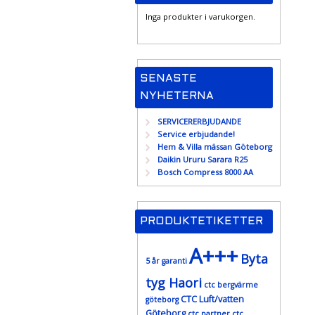
Inga produkter i varukorgen.
SENASTE
NYHETERNA
SERVICERERBJUDANDE
Service erbjudande!
Hem & Villa mässan Göteborg
Daikin Ururu Sarara R25
Bosch Compress 8000 AA
PRODUKTETIKETTER
A+++
Byta
5 år garanti
tyg Haori
ctc bergvärme
CTC Luft/vatten
göteborg
Göteborg
ctc partner
ctc