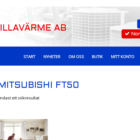
No
START
NYHETER
OM OSS
BUTIK
MITT KONTO
MITSUBISHI FT50
ndast ett sökresultat