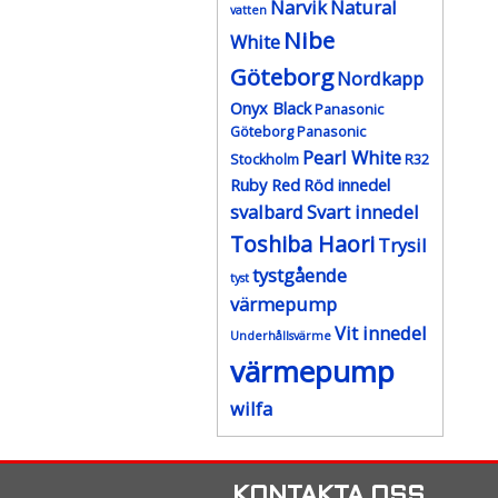
Narvik
Natural
vatten
Nibe
White
Göteborg
Nordkapp
Onyx Black
Panasonic
Göteborg
Panasonic
Pearl White
Stockholm
R32
Ruby Red
Röd innedel
svalbard
Svart innedel
Toshiba Haori
Trysil
tystgående
tyst
värmepump
Vit innedel
Underhållsvärme
värmepump
wilfa
KONTAKTA OSS