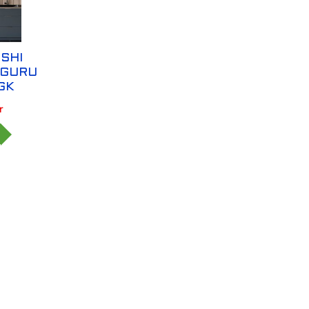
SHI
 GURU
GK
r