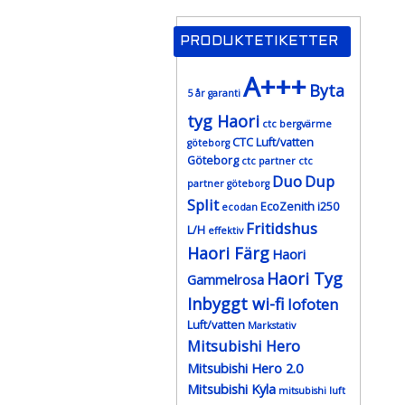
PRODUKTETIKETTER
A+++
Byta
5 år garanti
tyg Haori
ctc bergvärme
CTC Luft/vatten
göteborg
Göteborg
ctc partner
ctc
Duo
Dup
partner göteborg
Split
EcoZenith i250
ecodan
Fritidshus
L/H
effektiv
Haori Färg
Haori
Haori Tyg
Gammelrosa
Inbyggt wi-fi
lofoten
Luft/vatten
Markstativ
Mitsubishi Hero
Mitsubishi Hero 2.0
Mitsubishi Kyla
mitsubishi luft