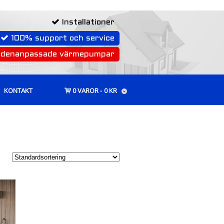
Installationer
100% support och service
rdenanpassade värmepumpar
KONTAKT
0 VAROR
0 KR