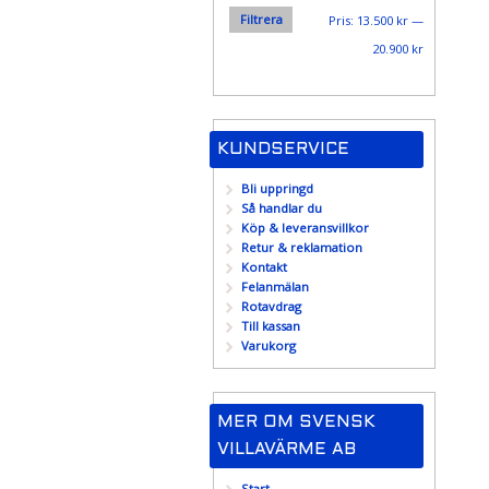
Filtrera
Min
Max
Pris:
13.500 kr
—
pris
pris
20.900 kr
KUNDSERVICE
Bli uppringd
Så handlar du
Köp & leveransvillkor
Retur & reklamation
Kontakt
Felanmälan
Rotavdrag
Till kassan
Varukorg
MER OM SVENSK
VILLAVÄRME AB
Start