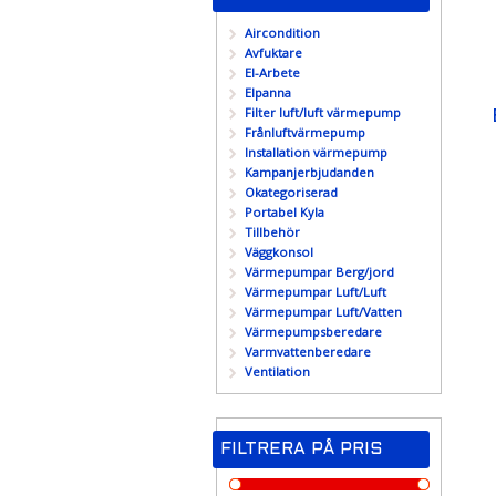
Aircondition
Avfuktare
El-Arbete
Elpanna
Filter luft/luft värmepump
Frånluftvärmepump
Installation värmepump
Kampanjerbjudanden
Okategoriserad
Portabel Kyla
Tillbehör
Väggkonsol
Värmepumpar Berg/jord
Värmepumpar Luft/Luft
Värmepumpar Luft/Vatten
Värmepumpsberedare
Varmvattenberedare
Ventilation
FILTRERA PÅ PRIS