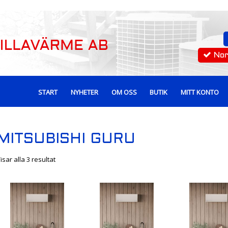
No
START
NYHETER
OM OSS
BUTIK
MITT KONTO
MITSUBISHI GURU
isar alla 3 resultat