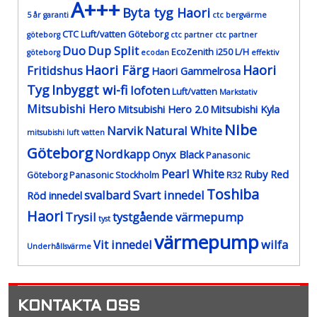
A+++
Byta tyg Haori
5 år garanti
ctc bergvärme
CTC Luft/vatten Göteborg
göteborg
ctc partner
ctc partner
Duo
Dup Split
EcoZenith i250 L/H
göteborg
ecodan
effektiv
Haori Färg
Haori
Fritidshus
Haori Gammelrosa
Tyg
Inbyggt wi-fi
lofoten
Luft/vatten
Markstativ
Mitsubishi Hero
Mitsubishi Hero 2.0
Mitsubishi Kyla
Nibe
Narvik
Natural White
mitsubishi luft vatten
Göteborg
Nordkapp
Onyx Black
Panasonic
Pearl White
Ruby Red
Göteborg
Panasonic Stockholm
R32
Toshiba
svalbard
Svart innedel
Röd innedel
Haori
Trysil
tystgående värmepump
tyst
värmepump
Vit innedel
wilfa
Underhållsvärme
KONTAKTA OSS