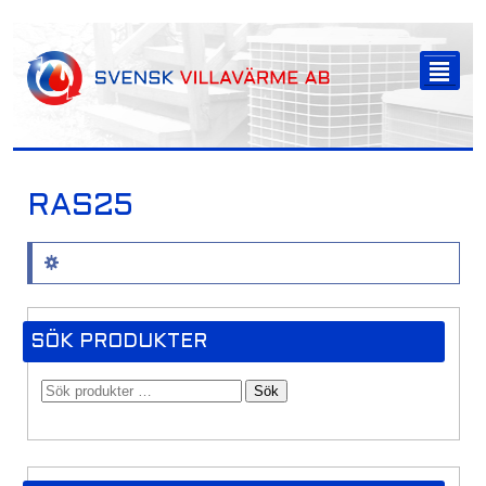
-->
²
RAS25
Inga produkter hittades som motsvarar ditt val.
SÖK PRODUKTER
Sök