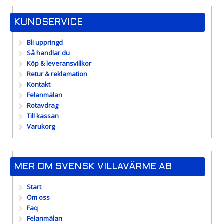
KUNDSERVICE
Bli uppringd
Så handlar du
Köp & leveransvillkor
Retur & reklamation
Kontakt
Felanmälan
Rotavdrag
Till kassan
Varukorg
MER OM SVENSK VILLAVÄRME AB
Start
Om oss
Faq
Felanmälan