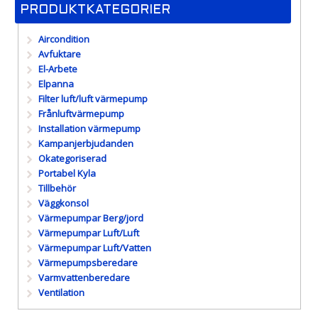
PRODUKTKATEGORIER
Aircondition
Avfuktare
El-Arbete
Elpanna
Filter luft/luft värmepump
Frånluftvärmepump
Installation värmepump
Kampanjerbjudanden
Okategoriserad
Portabel Kyla
Tillbehör
Väggkonsol
Värmepumpar Berg/jord
Värmepumpar Luft/Luft
Värmepumpar Luft/Vatten
Värmepumpsberedare
Varmvattenberedare
Ventilation