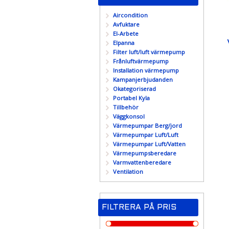
Aircondition
Avfuktare
El-Arbete
Elpanna
Filter luft/luft värmepump
Frånluftvärmepump
Installation värmepump
Kampanjerbjudanden
Okategoriserad
Portabel Kyla
Tillbehör
Väggkonsol
Värmepumpar Berg/jord
Värmepumpar Luft/Luft
Värmepumpar Luft/Vatten
Värmepumpsberedare
Varmvattenberedare
Ventilation
FILTRERA PÅ PRIS