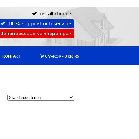
Installationer
100% support och service
rdenanpassade värmepumpar
KONTAKT
0 VAROR
0 KR