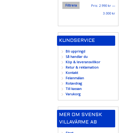
Filtrera
Min
Max
Pris:
2.990 kr
—
pris
pris
3.000 kr
KUNDSERVICE
Bli uppringd
Så handlar du
Köp & leveransvillkor
Retur & reklamation
Kontakt
Felanmälan
Rotavdrag
Till kassan
Varukorg
MER OM SVENSK
VILLAVÄRME AB
Start