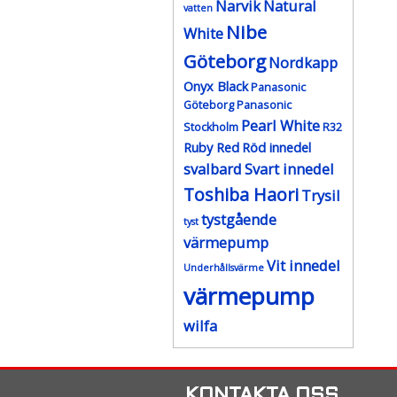
Narvik
Natural
vatten
Nibe
White
Göteborg
Nordkapp
Onyx Black
Panasonic
Göteborg
Panasonic
Pearl White
Stockholm
R32
Ruby Red
Röd innedel
svalbard
Svart innedel
Toshiba Haori
Trysil
tystgående
tyst
värmepump
Vit innedel
Underhållsvärme
värmepump
wilfa
KONTAKTA OSS