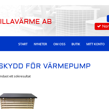
No
START
NYHETER
OM OSS
BUTIK
MITT KONTO
SKYDD FÖR VÄRMEPUMP
ndast ett sökresultat