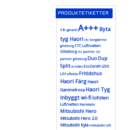
PRODUKTETIKETTER
A+++
Byta
5 år garanti
tyg Haori
ctc bergvärme
CTC Luft/vatten
göteborg
Göteborg
ctc partner
ctc
Duo
Dup
partner göteborg
Split
EcoZenith i250
ecodan
Fritidshus
L/H
effektiv
Haori Färg
Haori
Haori Tyg
Gammelrosa
Inbyggt wi-fi
lofoten
Luft/vatten
Markstativ
Mitsubishi Hero
Mitsubishi Hero 2.0
Mitsubishi Kyla
mitsubishi luft