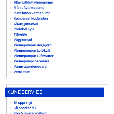
Filter luft/luft värmepump
Frånluftvärmepump
Installation värmepump
Kampanjerbjudanden
Okategoriserad
Portabel Kyla
Tillbehör
Väggkonsol
Värmepumpar Berg/jord
Värmepumpar Luft/Luft
Värmepumpar Luft/Vatten
Värmepumpsberedare
Varmvattenberedare
Ventilation
KUNDSERVICE
Bli uppringd
Så handlar du
Köp & leveransvillkor