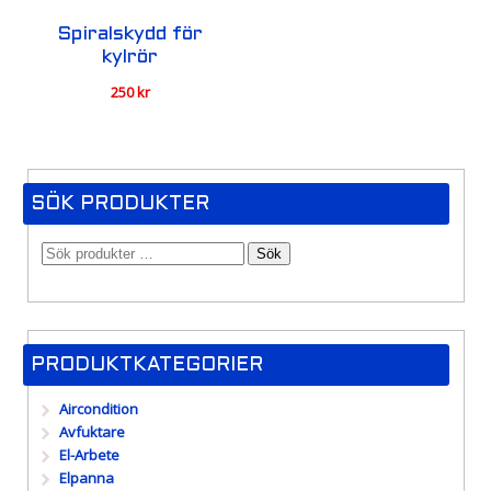
Spiralskydd för
kylrör
250
kr
SÖK PRODUKTER
Sök
PRODUKTKATEGORIER
Aircondition
Avfuktare
El-Arbete
Elpanna