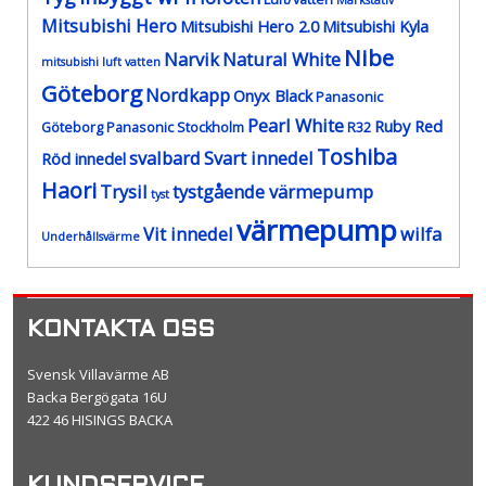
Markstativ
Mitsubishi Hero
Mitsubishi Hero 2.0
Mitsubishi Kyla
Nibe
Narvik
Natural White
mitsubishi luft vatten
Göteborg
Nordkapp
Onyx Black
Panasonic
Pearl White
Ruby Red
Göteborg
Panasonic Stockholm
R32
Toshiba
svalbard
Svart innedel
Röd innedel
Haori
Trysil
tystgående värmepump
tyst
värmepump
Vit innedel
wilfa
Underhållsvärme
KONTAKTA OSS
Svensk Villavärme AB
Backa Bergögata 16U
422 46 HISINGS BACKA