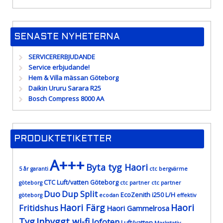
SENASTE NYHETERNA
SERVICERERBJUDANDE
Service erbjudande!
Hem & Villa mässan Göteborg
Daikin Ururu Sarara R25
Bosch Compress 8000 AA
PRODUKTETIKETTER
A+++
Byta tyg Haori
5 år garanti
ctc bergvärme
CTC Luft/vatten Göteborg
göteborg
ctc partner
ctc partner
Duo
Dup Split
EcoZenith i250 L/H
göteborg
ecodan
effektiv
Haori Färg
Haori
Fritidshus
Haori Gammelrosa
Tyg
Inbyggt wi-fi
lofoten
Luft/vatten