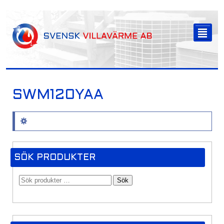
-->
²
SWM120YAA
Inga produkter hittades som motsvarar ditt val.
SÖK PRODUKTER
Sök