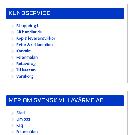
KUNDSERVICE
Bli uppringd
Så handlar du
Köp & leveransvillkor
Retur & reklamation
Kontakt
Felanmälan
Rotavdrag
Till kassan
Varukorg
MER OM SVENSK VILLAVÄRME AB
Start
Om oss
Faq
Felanmälan