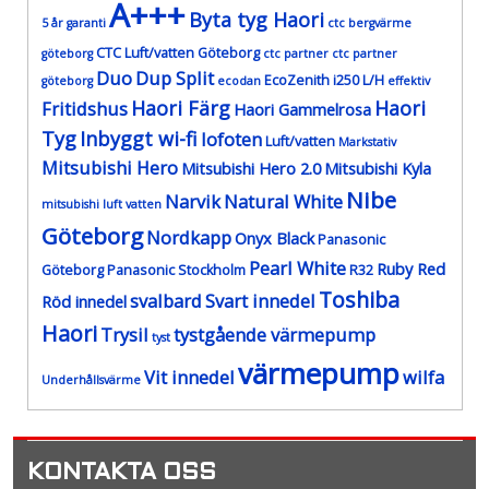
A+++
Byta tyg Haori
5 år garanti
ctc bergvärme
CTC Luft/vatten Göteborg
göteborg
ctc partner
ctc partner
Duo
Dup Split
EcoZenith i250 L/H
göteborg
ecodan
effektiv
Haori Färg
Haori
Fritidshus
Haori Gammelrosa
Tyg
Inbyggt wi-fi
lofoten
Luft/vatten
Markstativ
Mitsubishi Hero
Mitsubishi Hero 2.0
Mitsubishi Kyla
Nibe
Narvik
Natural White
mitsubishi luft vatten
Göteborg
Nordkapp
Onyx Black
Panasonic
Pearl White
Ruby Red
Göteborg
Panasonic Stockholm
R32
Toshiba
svalbard
Svart innedel
Röd innedel
Haori
Trysil
tystgående värmepump
tyst
värmepump
Vit innedel
wilfa
Underhållsvärme
KONTAKTA OSS