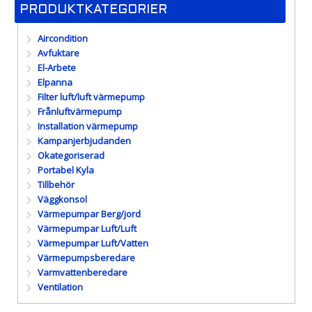
PRODUKTKATEGORIER
Aircondition
Avfuktare
El-Arbete
Elpanna
Filter luft/luft värmepump
Frånluftvärmepump
Installation värmepump
Kampanjerbjudanden
Okategoriserad
Portabel Kyla
Tillbehör
Väggkonsol
Värmepumpar Berg/jord
Värmepumpar Luft/Luft
Värmepumpar Luft/Vatten
Värmepumpsberedare
Varmvattenberedare
Ventilation