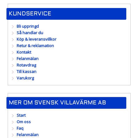
KUNDSERVICE
Bli uppringd
Så handlar du
Köp & leveransvillkor
Retur & reklamation
Kontakt
Felanmälan
Rotavdrag
Till kassan
Varukorg
MER OM SVENSK VILLAVÄRME AB
Start
Om oss
Faq
Felanmälan