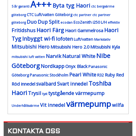
A+++
Byta tyg Haori
5 år garanti
ctc bergvärme
CTC Luft/vatten Göteborg
göteborg
ctc partner
ctc partner
Duo
Dup Split
EcoZenith i250 L/H
göteborg
ecodan
effektiv
Haori Färg
Haori
Fritidshus
Haori Gammelrosa
Tyg
Inbyggt wi-fi
lofoten
Luft/vatten
Markstativ
Mitsubishi Hero
Mitsubishi Hero 2.0
Mitsubishi Kyla
Nibe
Narvik
Natural White
mitsubishi luft vatten
Göteborg
Nordkapp
Onyx Black
Panasonic
Pearl White
Ruby Red
Göteborg
Panasonic Stockholm
R32
Toshiba
svalbard
Svart innedel
Röd innedel
Haori
Trysil
tystgående värmepump
tyst
värmepump
Vit innedel
wilfa
Underhållsvärme
KONTAKTA OSS