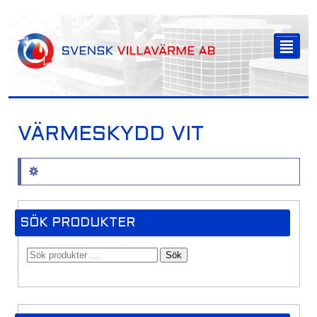
-->
²
VÄRMESKYDD VIT
Inga produkter hittades som motsvarar ditt val.
SÖK PRODUKTER
Sök