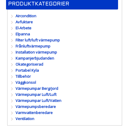
PRODUKTKATEGORIER
Aircondition
Avfuktare
El-Arbete
Elpanna
Filter luft/luft värmepump
Frånluftvärmepump
Installation värmepump
Kampanjerbjudanden
Okategoriserad
Portabel Kyla
Tillbehör
Väggkonsol
Värmepumpar Berg/jord
Värmepumpar Luft/Luft
Värmepumpar Luft/Vatten
Värmepumpsberedare
Varmvattenberedare
Ventilation