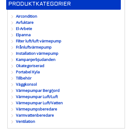
PRODUKTKATEGORIER
Aircondition
Avfuktare
El-Arbete
Elpanna
Filter luft/luft värmepump
Frånluftvärmepump
Installation värmepump
Kampanjerbjudanden
Okategoriserad
Portabel Kyla
Tillbehör
Väggkonsol
Värmepumpar Berg/jord
Värmepumpar Luft/Luft
Värmepumpar Luft/Vatten
Värmepumpsberedare
Varmvattenberedare
Ventilation