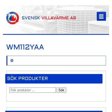
-->
²
WM112YAA
Inga produkter hittades som motsvarar ditt val.
SÖK PRODUKTER
Sök