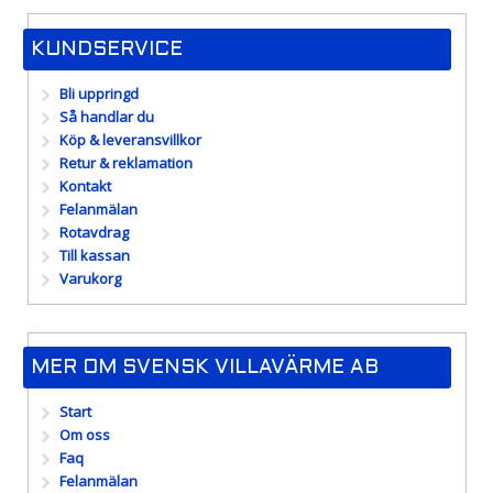
KUNDSERVICE
Bli uppringd
Så handlar du
Köp & leveransvillkor
Retur & reklamation
Kontakt
Felanmälan
Rotavdrag
Till kassan
Varukorg
MER OM SVENSK VILLAVÄRME AB
Start
Om oss
Faq
Felanmälan