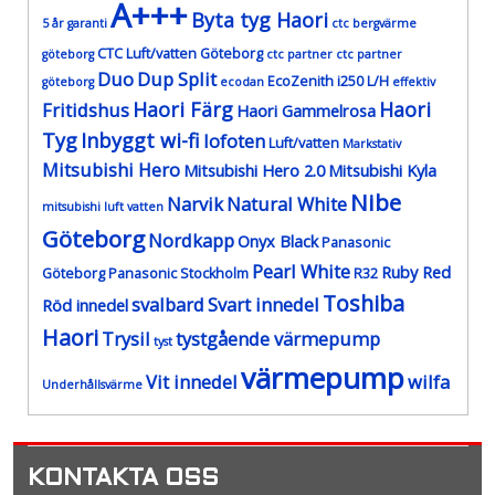
A+++
Byta tyg Haori
5 år garanti
ctc bergvärme
CTC Luft/vatten Göteborg
göteborg
ctc partner
ctc partner
Duo
Dup Split
EcoZenith i250 L/H
göteborg
ecodan
effektiv
Haori Färg
Haori
Fritidshus
Haori Gammelrosa
Tyg
Inbyggt wi-fi
lofoten
Luft/vatten
Markstativ
Mitsubishi Hero
Mitsubishi Hero 2.0
Mitsubishi Kyla
Nibe
Narvik
Natural White
mitsubishi luft vatten
Göteborg
Nordkapp
Onyx Black
Panasonic
Pearl White
Ruby Red
Göteborg
Panasonic Stockholm
R32
Toshiba
svalbard
Svart innedel
Röd innedel
Haori
Trysil
tystgående värmepump
tyst
värmepump
Vit innedel
wilfa
Underhållsvärme
KONTAKTA OSS