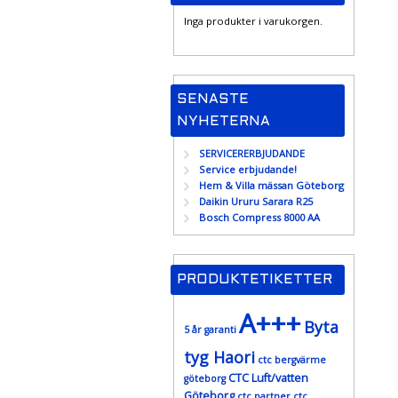
Inga produkter i varukorgen.
SENASTE
NYHETERNA
SERVICERERBJUDANDE
Service erbjudande!
Hem & Villa mässan Göteborg
Daikin Ururu Sarara R25
Bosch Compress 8000 AA
PRODUKTETIKETTER
A+++
Byta
5 år garanti
tyg Haori
ctc bergvärme
CTC Luft/vatten
göteborg
Göteborg
ctc partner
ctc