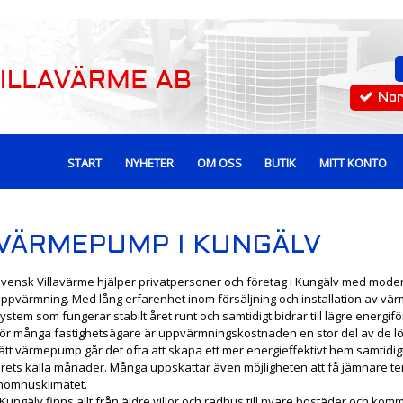
No
START
NYHETER
OM OSS
BUTIK
MITT KONTO
VÄRMEPUMP I KUNGÄLV
vensk Villavärme hjälper privatpersoner och företag i Kungälv med moder
ppvärmning. Med lång erfarenhet inom försäljning och installation av vär
ystem som fungerar stabilt året runt och samtidigt bidrar till lägre energif
ör många fastighetsägare är uppvärmningskostnaden en stor del av de lö
ätt värmepump går det ofta att skapa ett mer energieffektivt hem samtidi
rets kalla månader. Många uppskattar även möjligheten att få jämnare te
nomhusklimatet.
 Kungälv finns allt från äldre villor och radhus till nyare bostäder och kom