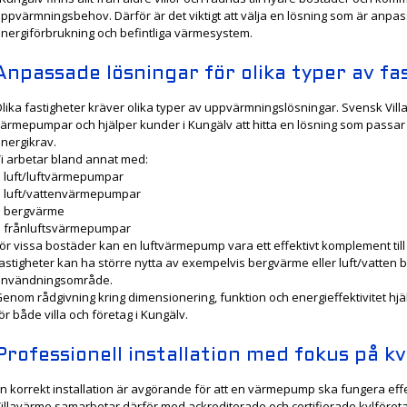
ppvärmningsbehov. Därför är det viktigt att välja en lösning som är anpas
nergiförbrukning och befintliga värmesystem.
Anpassade lösningar för olika typer av fa
lika fastigheter kräver olika typer av uppvärmningslösningar. Svensk Vil
ärmepumpar och hjälper kunder i Kungälv att hitta en lösning som passa
nergikrav.
i arbetar bland annat med:
 luft/luftvärmepumpar
 luft/vattenvärmepumpar
● bergvärme
 frånluftsvärmepumpar
ör vissa bostäder kan en luftvärmepump vara ett effektivt komplement til
astigheter kan ha större nytta av exempelvis bergvärme eller luft/vatten
användningsområde.
enom rådgivning kring dimensionering, funktion och energieffektivitet hjä
ör både villa och företag i Kungälv.
Professionell installation med fokus på kv
n korrekt installation är avgörande för att en värmepump ska fungera effek
illavärme samarbetar därför med ackrediterade och certifierade kylföretag