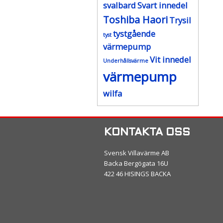
svalbard
Svart innedel
Toshiba Haori
Trysil
tystgående
tyst
värmepump
Vit innedel
Underhållsvärme
värmepump
wilfa
KONTAKTA OSS
Svensk Villavärme AB
Backa Bergögata 16U
422 46 HISINGS BACKA