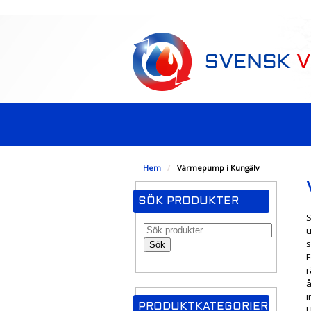
-->
Hem
/
Värmepump i Kungälv
SÖK PRODUKTER
S
u
s
Sök
F
r
å
i
PRODUKTKATEGORIER
I