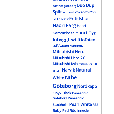
Duo
Dup
partner göteborg
Split
EcoZenith i250
ecodan
Fritidshus
L/H
effektiv
Haori Färg
Haori
Haori Tyg
Gammelrosa
Inbyggt wi-fi
lofoten
Luft/vatten
Markstativ
Mitsubishi Hero
Mitsubishi Hero 2.0
Mitsubishi Kyla
mitsubishi luft
Narvik
Natural
vatten
Nibe
White
Göteborg
Nordkapp
Onyx Black
Panasonic
Göteborg
Panasonic
Pearl White
Stockholm
R32
Ruby Red
Röd innedel