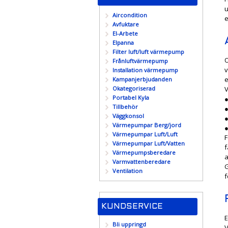
u
Aircondition
e
Avfuktare
El-Arbete
Elpanna
Filter luft/luft värmepump
O
Frånluftvärmepump
v
Installation värmepump
e
Kampanjerbjudanden
Okategoriserad
V
Portabel Kyla
●
Tillbehör
●
Väggkonsol
Värmepumpar Berg/jord
●
Värmepumpar Luft/Luft
F
Värmepumpar Luft/Vatten
f
Värmepumpsberedare
Varmvattenberedare
G
Ventilation
f
KUNDSERVICE
E
Bli uppringd
V