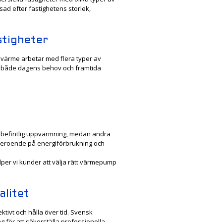
sad efter fastighetens storlek,
stigheter
lavärme arbetar med flera typer av
r både dagens behov och framtida
l befintlig uppvärmning, medan andra
 beroende på energiförbrukning och
lper vi kunder att välja rätt värmepump
alitet
tivt och hålla över tid. Svensk
 för att säkerställa professionella