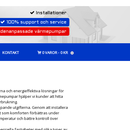
Installationer
100% support och service
rdenanpassade värmepumpar
KONTAKT
0 VAROR
0 KR
na och energieffektiva lösningar för
mepumpar hjälper vi kunder att hitta
örbrukning.
pande utgifterna. Genom att installera
gt som komforten förbättras under
mperatur och bättre kontroll över
mersiella fastigheter med olika typer av