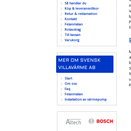
Så handlar du
i
Köp & leveransvillkor
V
Retur & reklamation
b
Kontakt
P
Felanmälan
f
Rotavdrag
Till kassan
Varukorg
M
a
MER OM SVENSK
b
S
VILLAVÄRME AB
f
Start
v
Om oss
K
Faq
Felanmälan
Installation av värmepump