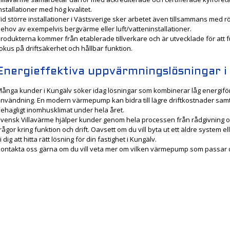
nstallationer med hög kvalitet.
id större installationer i Västsverige sker arbetet även tillsammans med 
ehov av exempelvis bergvärme eller luft/vatteninstallationer.
rodukterna kommer från etablerade tillverkare och är utvecklade för att fu
okus på driftsäkerhet och hållbar funktion.
Energieffektiva uppvärmningslösningar i
ånga kunder i Kungälv söker idag lösningar som kombinerar låg energiför
nvändning. En modern värmepump kan bidra till lägre driftkostnader samti
ehagligt inomhusklimat under hela året.
vensk Villavärme hjälper kunder genom hela processen från rådgivning och 
rågor kring funktion och drift. Oavsett om du vill byta ut ett äldre system 
i dig att hitta rätt lösning för din fastighet i Kungälv.
ontakta oss gärna om du vill veta mer om vilken värmepump som passar di