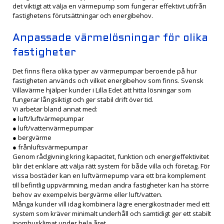
det viktigt att välja en värmepump som fungerar effektivt utifrån
fastighetens förutsättningar och energibehov.
Anpassade värmelösningar för olika
fastigheter
Det finns flera olika typer av värmepumpar beroende på hur
fastigheten används och vilket energibehov som finns. Svensk
Villavärme hjälper kunder i Lilla Edet att hitta lösningar som
fungerar långsiktigt och ger stabil drift över tid.
Vi arbetar bland annat med:
● luft/luftvärmepumpar
● luft/vattenvärmepumpar
● bergvärme
● frånluftsvärmepumpar
Genom rådgivning kring kapacitet, funktion och energieffektivitet
blir det enklare att välja rätt system för både villa och företag. För
vissa bostäder kan en luftvärmepump vara ett bra komplement
till befintlig uppvärmning, medan andra fastigheter kan ha större
behov av exempelvis bergvärme eller luft/vatten.
Många kunder vill idag kombinera lägre energikostnader med ett
system som kräver minimalt underhåll och samtidigt ger ett stabilt
inomhusklimat under hela året.