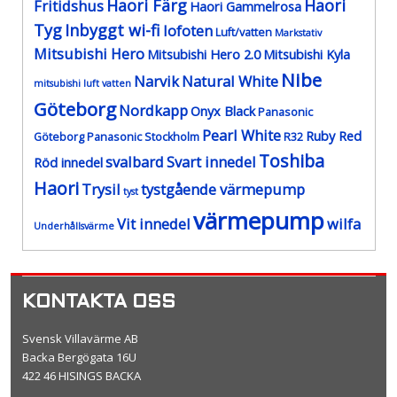
Haori Färg
Haori
Fritidshus
Haori Gammelrosa
Tyg
Inbyggt wi-fi
lofoten
Luft/vatten
Markstativ
Mitsubishi Hero
Mitsubishi Hero 2.0
Mitsubishi Kyla
Nibe
Narvik
Natural White
mitsubishi luft vatten
Göteborg
Nordkapp
Onyx Black
Panasonic
Pearl White
Ruby Red
Göteborg
Panasonic Stockholm
R32
Toshiba
svalbard
Svart innedel
Röd innedel
Haori
Trysil
tystgående värmepump
tyst
värmepump
Vit innedel
wilfa
Underhållsvärme
KONTAKTA OSS
Svensk Villavärme AB
Backa Bergögata 16U
422 46 HISINGS BACKA