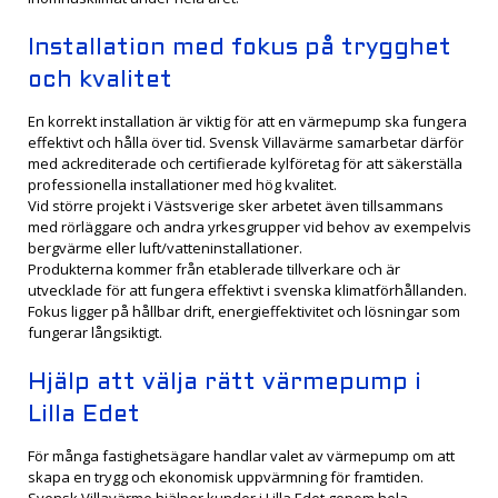
Installation med fokus på trygghet
och kvalitet
En korrekt installation är viktig för att en värmepump ska fungera
effektivt och hålla över tid. Svensk Villavärme samarbetar därför
med ackrediterade och certifierade kylföretag för att säkerställa
professionella installationer med hög kvalitet.
Vid större projekt i Västsverige sker arbetet även tillsammans
med rörläggare och andra yrkesgrupper vid behov av exempelvis
bergvärme eller luft/vatteninstallationer.
Produkterna kommer från etablerade tillverkare och är
utvecklade för att fungera effektivt i svenska klimatförhållanden.
Fokus ligger på hållbar drift, energieffektivitet och lösningar som
fungerar långsiktigt.
Hjälp att välja rätt värmepump i
Lilla Edet
För många fastighetsägare handlar valet av värmepump om att
skapa en trygg och ekonomisk uppvärmning för framtiden.
Svensk Villavärme hjälper kunder i Lilla Edet genom hela