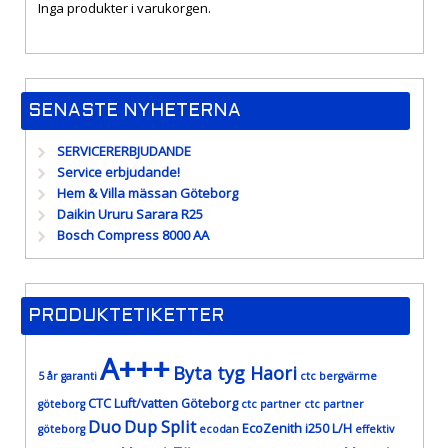
Inga produkter i varukorgen.
SENASTE NYHETERNA
SERVICERERBJUDANDE
Service erbjudande!
Hem & Villa mässan Göteborg
Daikin Ururu Sarara R25
Bosch Compress 8000 AA
PRODUKTETIKETTER
A+++
Byta tyg Haori
5 år garanti
ctc bergvärme
CTC Luft/vatten Göteborg
göteborg
ctc partner
ctc partner
Duo
Dup Split
EcoZenith i250 L/H
göteborg
ecodan
effektiv