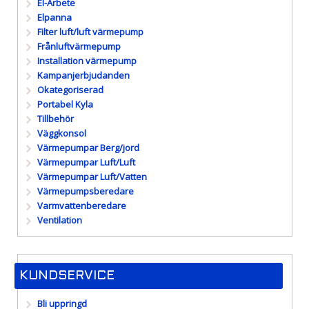
El-Arbete
Elpanna
Filter luft/luft värmepump
Frånluftvärmepump
Installation värmepump
Kampanjerbjudanden
Okategoriserad
Portabel Kyla
Tillbehör
Väggkonsol
Värmepumpar Berg/jord
Värmepumpar Luft/Luft
Värmepumpar Luft/Vatten
Värmepumpsberedare
Varmvattenberedare
Ventilation
KUNDSERVICE
Bli uppringd