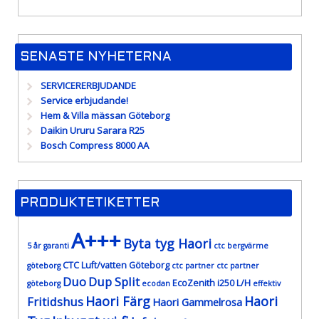
SENASTE NYHETERNA
SERVICERERBJUDANDE
Service erbjudande!
Hem & Villa mässan Göteborg
Daikin Ururu Sarara R25
Bosch Compress 8000 AA
PRODUKTETIKETTER
A+++
Byta tyg Haori
5 år garanti
ctc bergvärme
CTC Luft/vatten Göteborg
göteborg
ctc partner
ctc partner
Duo
Dup Split
EcoZenith i250 L/H
göteborg
ecodan
effektiv
Haori Färg
Haori
Fritidshus
Haori Gammelrosa