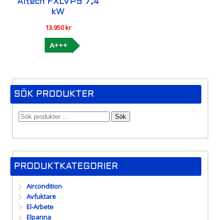
Altech FXLVP9 7,4
kW
13.950
kr
A+++
SÖK PRODUKTER
Sök
PRODUKTKATEGORIER
Aircondition
Avfuktare
El-Arbete
Elpanna