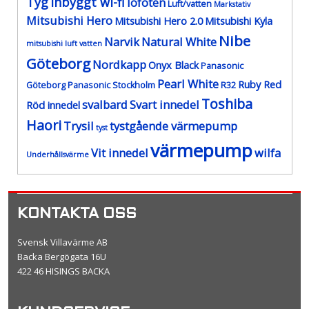
Tyg
Inbyggt wi-fi
lofoten
Luft/vatten
Markstativ
Mitsubishi Hero
Mitsubishi Hero 2.0
Mitsubishi Kyla
Nibe
Narvik
Natural White
mitsubishi luft vatten
Göteborg
Nordkapp
Onyx Black
Panasonic
Pearl White
Ruby Red
Göteborg
Panasonic Stockholm
R32
Toshiba
svalbard
Svart innedel
Röd innedel
Haori
Trysil
tystgående värmepump
tyst
värmepump
Vit innedel
wilfa
Underhållsvärme
KONTAKTA OSS
Svensk Villavärme AB
Backa Bergögata 16U
422 46 HISINGS BACKA