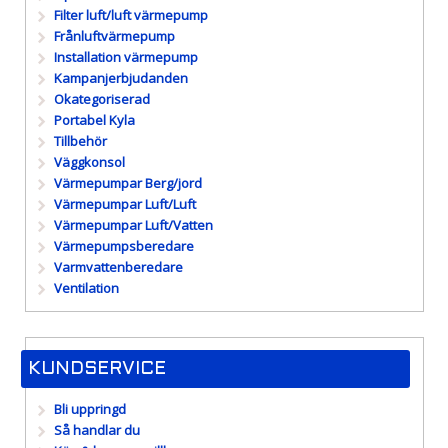
Filter luft/luft värmepump
Frånluftvärmepump
Installation värmepump
Kampanjerbjudanden
Okategoriserad
Portabel Kyla
Tillbehör
Väggkonsol
Värmepumpar Berg/jord
Värmepumpar Luft/Luft
Värmepumpar Luft/Vatten
Värmepumpsberedare
Varmvattenberedare
Ventilation
KUNDSERVICE
Bli uppringd
Så handlar du