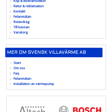
Köp & leveransvillkor
Retur & reklamation
Kontakt
Felanmälan
Rotavdrag
Till kassan
Varukorg
MER OM SVENSK VILLAVÄRME AB
Start
Om oss
Faq
Felanmälan
Installation av värmepump