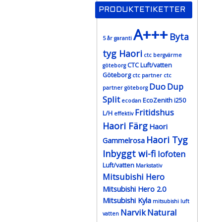
PRODUKTETIKETTER
A+++
Byta
5 år garanti
tyg Haori
ctc bergvärme
CTC Luft/vatten
göteborg
Göteborg
ctc partner
ctc
Duo
Dup
partner göteborg
Split
EcoZenith i250
ecodan
Fritidshus
L/H
effektiv
Haori Färg
Haori
Haori Tyg
Gammelrosa
Inbyggt wi-fi
lofoten
Luft/vatten
Markstativ
Mitsubishi Hero
Mitsubishi Hero 2.0
Mitsubishi Kyla
mitsubishi luft
Narvik
Natural
vatten