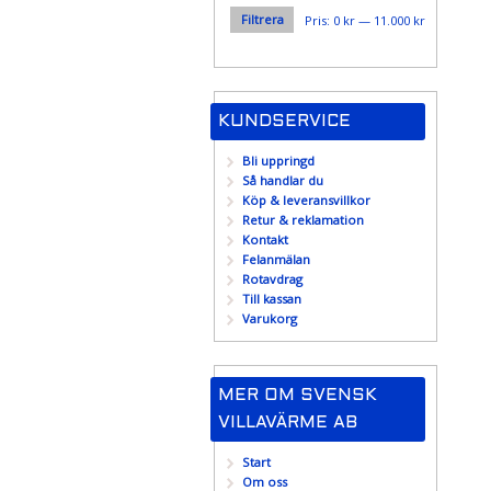
Filtrera
Min
Max
Pris:
0 kr
—
11.000 kr
pris
pris
KUNDSERVICE
Bli uppringd
Så handlar du
Köp & leveransvillkor
Retur & reklamation
Kontakt
Felanmälan
Rotavdrag
Till kassan
Varukorg
MER OM SVENSK
VILLAVÄRME AB
Start
Om oss