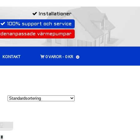
Installationer
100% support och service
rdenanpassade värmepumpar
KONTAKT
0 VAROR
0 KR