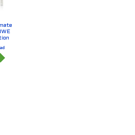
imate
53WE
tion
lad