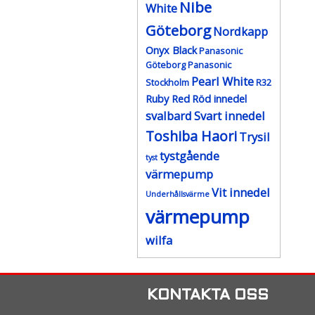
Nibe
White
Göteborg
Nordkapp
Onyx Black
Panasonic
Göteborg
Panasonic
Pearl White
Stockholm
R32
Ruby Red
Röd innedel
svalbard
Svart innedel
Toshiba Haori
Trysil
tystgående
tyst
värmepump
Vit innedel
Underhållsvärme
värmepump
wilfa
KONTAKTA OSS