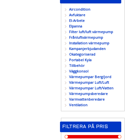
Aircondition
Avfuktare
El-Arbete
Elpanna
Filter luft/luft värmepump
Frånluftvärmepump
Installation värmepump
Kampanjerbjudanden
Okategoriserad
Portabel Kyla
Tillbehör
Väggkonsol
Värmepumpar Berg/jord
Värmepumpar Luft/Luft
Värmepumpar Luft/Vatten
Värmepumpsberedare
Varmvattenberedare
Ventilation
FILTRERA PÅ PRIS