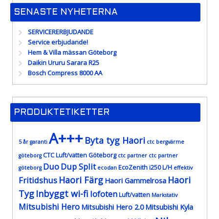
SENASTE NYHETERNA
SERVICERERBJUDANDE
Service erbjudande!
Hem & Villa mässan Göteborg
Daikin Ururu Sarara R25
Bosch Compress 8000 AA
PRODUKTETIKETTER
A+++
Byta tyg Haori
5 år garanti
ctc bergvärme
CTC Luft/vatten Göteborg
göteborg
ctc partner
ctc partner
Duo
Dup Split
EcoZenith i250 L/H
göteborg
ecodan
effektiv
Haori Färg
Haori
Fritidshus
Haori Gammelrosa
Tyg
Inbyggt wi-fi
lofoten
Luft/vatten
Markstativ
Mitsubishi Hero
Mitsubishi Hero 2.0
Mitsubishi Kyla