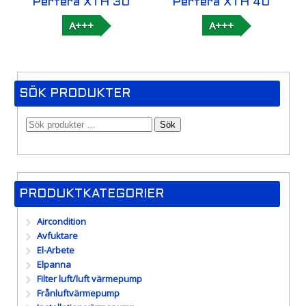
Perfera XTH 30
Perfera XTH 40
A+++
A+++
SÖK PRODUKTER
Sök
PRODUKTKATEGORIER
Aircondition
Avfuktare
El-Arbete
Elpanna
Filter luft/luft värmepump
Frånluftvärmepump