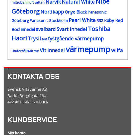
Nibe
Narvik
Natural White
mitsubishi luft vatten
Göteborg
Nordkapp
Onyx Black
Panasonic
Pearl White
Ruby Red
Göteborg
Panasonic Stockholm
R32
Toshiba
svalbard
Svart innedel
Röd innedel
Haori
Trysil
tystgående värmepump
tyst
värmepump
Vit innedel
wilfa
Underhållsvärme
KONTAKTA OSS
Svensk Villavärme AB
Backa Bergögata 16U
422 46 HISINGS BACKA
KUNDSERVICE
Mitt konto