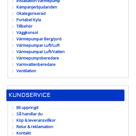
Installation värmepump
Kampanjerbjudanden
Okategoriserad
Portabel Kyla
Tillbehör
Väggkonsol
Värmepumpar Berg/jord
Värmepumpar Luft/Luft
Värmepumpar Luft/Vatten
Värmepumpsberedare
Varmvattenberedare
Ventilation
KUNDSERVICE
Bli uppringd
Så handlar du
Köp & leveransvillkor
Retur & reklamation
Kontakt