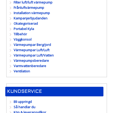
Filter luft/luft värmepump
Frånluftvärmepump
Installation värmepump
Kampanjerbjudanden
Okategoriserad
Portabel Kyla
Tillbehör
Väggkonsol
Värmepumpar Berg/jord
Värmepumpar Luft/Luft
Värmepumpar Luft/Vatten
Värmepumpsberedare
Varmvattenberedare
Ventilation
KUNDSERVICE
Bli uppringd
Så handlar du
Köp & leveransvillkor