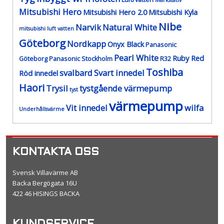
Markstativ
Mitsubishi Hero
Mitsubishi Hero 2.0
Mitsubishi Kyla
Nibe
Narvik
Natural White
mitsubishi luft vatten
Göteborg
Nordkapp
Onyx Black
Panasonic
Pearl White
Ruby Red
Göteborg
Panasonic Stockholm
R32
Toshiba
svalbard
Svart innedel
Röd innedel
Haori
Trysil
tystgående värmepump
tyst
värmepump
Vit innedel
wilfa
Underhållsvärme
KONTAKTA OSS
Svensk Villavärme AB
Backa Bergögata 16U
422 46 HISINGS BACKA