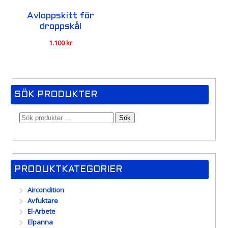
Avloppskitt för
droppskål
1.100
kr
SÖK PRODUKTER
Sök
PRODUKTKATEGORIER
Aircondition
Avfuktare
El-Arbete
Elpanna