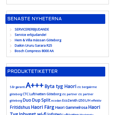
SENASTE NYHETERNA
SERVICERERBJUDANDE
Service erbjudande!
Hem & Villa mässan Göteborg
Daikin Ururu Sarara R25
Bosch Compress 8000 AA
PRODUKTETIKETTER
A+++
Byta tyg Haori
5 år garanti
ctc bergvärme
CTC Luft/vatten Göteborg
göteborg
ctc partner
ctc partner
Duo
Dup Split
EcoZenith i250 L/H
göteborg
ecodan
effektiv
Haori Färg
Haori
Fritidshus
Haori Gammelrosa
Tyg
Inbyggt wi-fi
lofoten
Luft/vatten