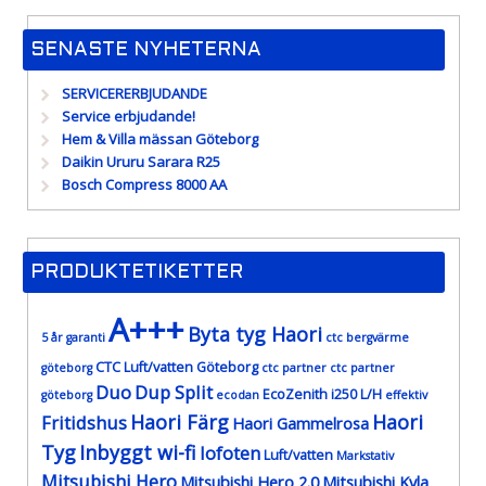
SENASTE NYHETERNA
SERVICERERBJUDANDE
Service erbjudande!
Hem & Villa mässan Göteborg
Daikin Ururu Sarara R25
Bosch Compress 8000 AA
PRODUKTETIKETTER
A+++
Byta tyg Haori
5 år garanti
ctc bergvärme
CTC Luft/vatten Göteborg
göteborg
ctc partner
ctc partner
Duo
Dup Split
EcoZenith i250 L/H
göteborg
ecodan
effektiv
Haori Färg
Haori
Fritidshus
Haori Gammelrosa
Tyg
Inbyggt wi-fi
lofoten
Luft/vatten
Markstativ
Mitsubishi Hero
Mitsubishi Hero 2.0
Mitsubishi Kyla