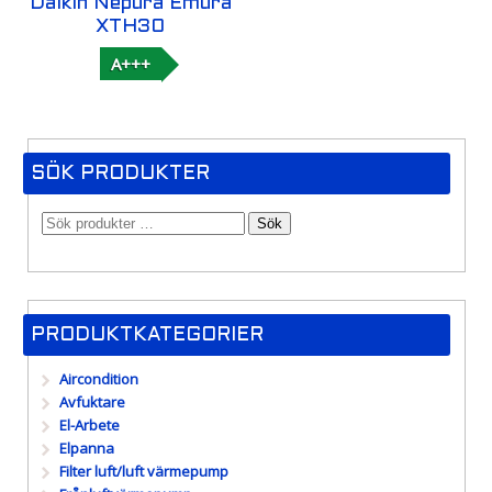
Daikin Nepura Emura
XTH30
A+++
SÖK PRODUKTER
Sök
PRODUKTKATEGORIER
Aircondition
Avfuktare
El-Arbete
Elpanna
Filter luft/luft värmepump