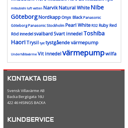
Nibe
Narvik
Natural White
mitsubishi luft vatten
Göteborg
Nordkapp
Onyx Black
Panasonic
Pearl White
Ruby Red
Göteborg
Panasonic Stockholm
R32
Toshiba
svalbard
Svart innedel
Röd innedel
Haori
Trysil
tystgående värmepump
tyst
värmepump
Vit innedel
wilfa
Underhållsvärme
KONTAKTA OSS
Svensk Villavärme AB
Backa Bergögata 16U
422 46 HISINGS BACKA
KUNDSERVICE