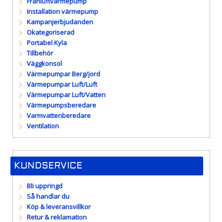
Frånluftvärmepump
Installation värmepump
Kampanjerbjudanden
Okategoriserad
Portabel Kyla
Tillbehör
Väggkonsol
Värmepumpar Berg/jord
Värmepumpar Luft/Luft
Värmepumpar Luft/Vatten
Värmepumpsberedare
Varmvattenberedare
Ventilation
KUNDSERVICE
Bli uppringd
Så handlar du
Köp & leveransvillkor
Retur & reklamation