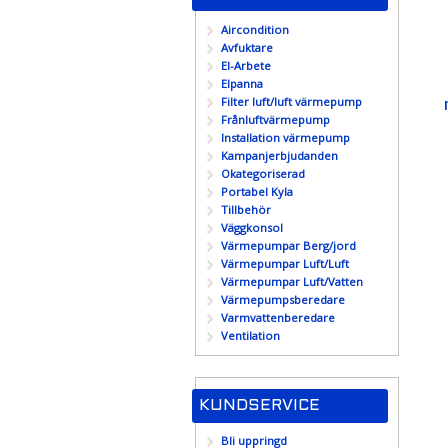
Aircondition
Avfuktare
El-Arbete
Elpanna
Filter luft/luft värmepump
Frånluftvärmepump
Installation värmepump
Kampanjerbjudanden
Okategoriserad
Portabel Kyla
Tillbehör
Väggkonsol
Värmepumpar Berg/jord
Värmepumpar Luft/Luft
Värmepumpar Luft/Vatten
Värmepumpsberedare
Varmvattenberedare
Ventilation
KUNDSERVICE
Bli uppringd