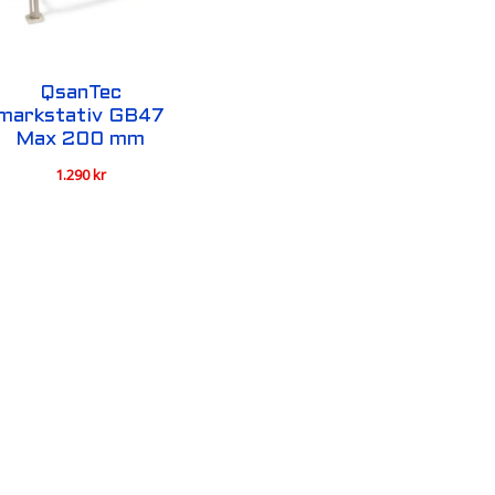
QsanTec
markstativ GB47
Max 200 mm
1.290
kr