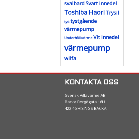
svalbard
Svart innedel
Toshiba Haori
Trysil
tystgående
tyst
värmepump
Vit innedel
Underhållsvärme
värmepump
wilfa
KONTAKTA OSS
Svensk Villavärme AB
Backa Bergögata 16U
422 46 HISINGS BACKA