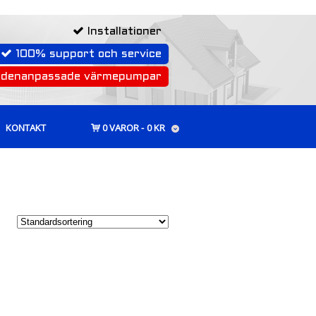
Installationer
100% support och service
rdenanpassade värmepumpar
KONTAKT
0 VAROR
0 KR