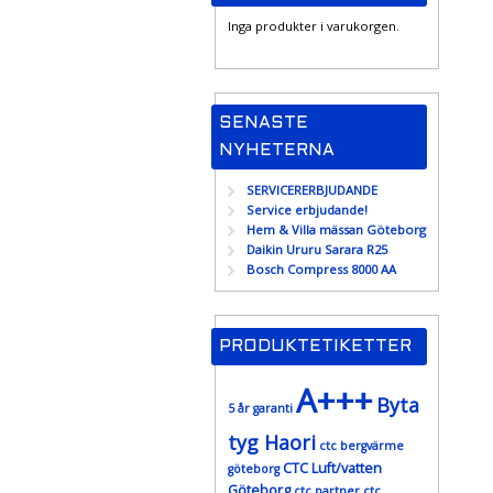
Inga produkter i varukorgen.
SENASTE
NYHETERNA
SERVICERERBJUDANDE
Service erbjudande!
Hem & Villa mässan Göteborg
Daikin Ururu Sarara R25
Bosch Compress 8000 AA
PRODUKTETIKETTER
A+++
Byta
5 år garanti
tyg Haori
ctc bergvärme
CTC Luft/vatten
göteborg
Göteborg
ctc partner
ctc