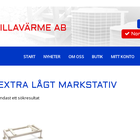
No
START
NYHETER
OM OSS
BUTIK
MITT KONTO
EXTRA LÅGT MARKSTATIV
ndast ett sökresultat