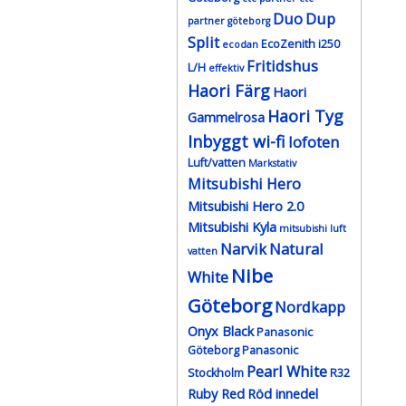
Duo
Dup
partner göteborg
Split
EcoZenith i250
ecodan
Fritidshus
L/H
effektiv
Haori Färg
Haori
Haori Tyg
Gammelrosa
Inbyggt wi-fi
lofoten
Luft/vatten
Markstativ
Mitsubishi Hero
Mitsubishi Hero 2.0
Mitsubishi Kyla
mitsubishi luft
Narvik
Natural
vatten
Nibe
White
Göteborg
Nordkapp
Onyx Black
Panasonic
Göteborg
Panasonic
Pearl White
Stockholm
R32
Ruby Red
Röd innedel